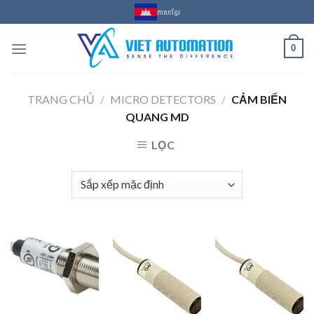
Skip
ភាសាខ្មែរ
to
content
0
TRANG CHỦ
/
MICRO DETECTORS
/
CẢM BIẾN
QUANG MD
LỌC