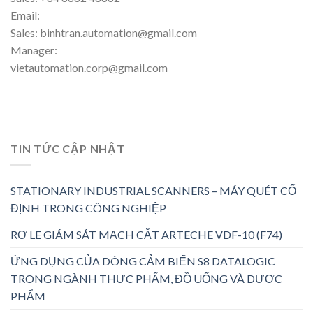
Email:
Sales: binhtran.automation@gmail.com
Manager:
vietautomation.corp@gmail.com
TIN TỨC CẬP NHẬT
STATIONARY INDUSTRIAL SCANNERS – MÁY QUÉT CỐ
ĐỊNH TRONG CÔNG NGHIỆP
RƠ LE GIÁM SÁT MẠCH CẮT ARTECHE VDF-10 (F74)
ỨNG DỤNG CỦA DÒNG CẢM BIẾN S8 DATALOGIC
TRONG NGÀNH THỰC PHẨM, ĐỒ UỐNG VÀ DƯỢC
PHẨM