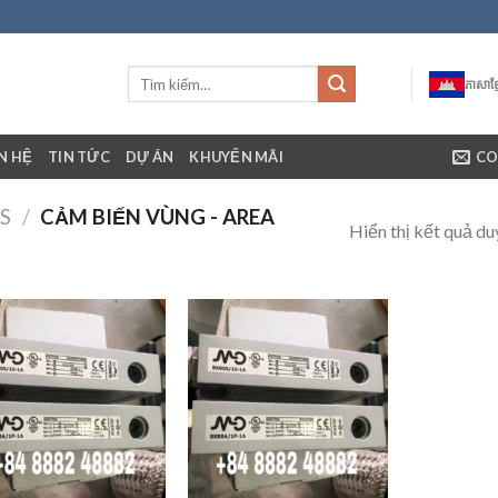
ភាសាខ្ម
ÊN HỆ
TIN TỨC
DỰ ÁN
KHUYẾN MÃI
CO
S
/
CẢM BIẾN VÙNG - AREA
Hiển thị kết quả du
+