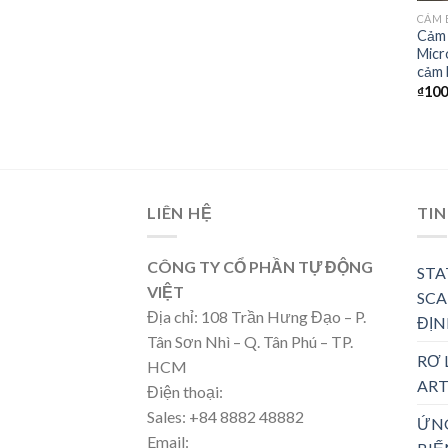
Cảm 
Micr
cảm 
₫
100
LIÊN HỆ
TIN
CÔNG TY CỔ PHẦN TỰ ĐỘNG
STA
VIỆT
SCA
Địa chỉ: 108 Trần Hưng Đạo – P.
ĐỊN
Tân Sơn Nhì – Q. Tân Phú – TP.
RƠ 
HCM
ART
Điện thoại:
Sales: +84 8882 48882
ỨN
Email: