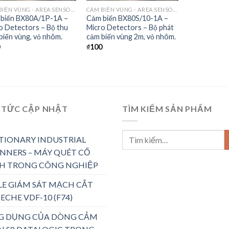
CẢM BIẾN VÙNG - AREA SENSORS
CẢM BIẾN VÙNG - AREA SENSORS
biến BX80A/1P-1A –
Cảm biến BX80S/10-1A –
o Detectors – Bộ thu
Micro Detectors – Bộ phát
biến vùng, vỏ nhôm.
cảm biến vùng 2m, vỏ nhôm.
₫
100
 TỨC CẬP NHẬT
TÌM KIẾM SẢN PHẨM
TIONARY INDUSTRIAL
NNERS – MÁY QUÉT CỐ
H TRONG CÔNG NGHIỆP
LE GIÁM SÁT MẠCH CẮT
ECHE VDF-10 (F74)
G DỤNG CỦA DÒNG CẢM