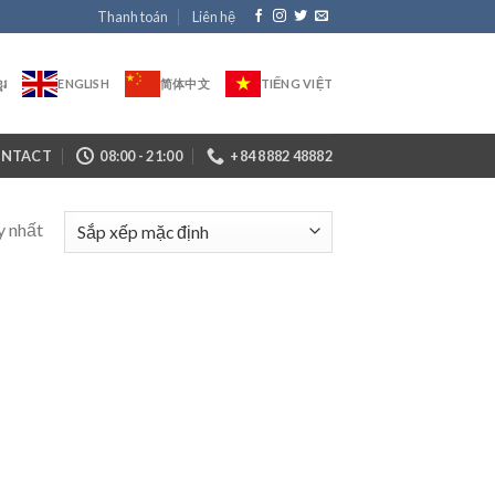
Thanh toán
Liên hệ
ែរ
ENGLISH
简体中文
TIẾNG VIỆT
NTACT
08:00 - 21:00
+84 8882 48882
y nhất