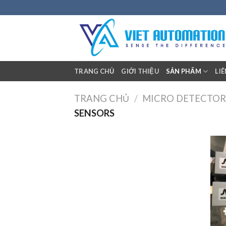
Skip
to
content
TRANG CHỦ
GIỚI THIỆU
SẢN PHẨM
LI
TRANG CHỦ
/
MICRO DETECTOR
SENSORS
+