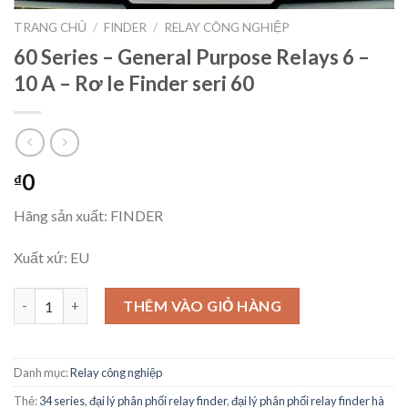
TRANG CHỦ
/
FINDER
/
RELAY CÔNG NGHIỆP
60 Series – General Purpose Relays 6 –
10 A – Rơ le Finder seri 60
0
₫
Hãng sản xuất: FINDER
Xuất xứ: EU
60 Series - General Purpose Relays 6 - 10 A - Rơ le Finder seri 60
THÊM VÀO GIỎ HÀNG
Danh mục:
Relay công nghiệp
Thẻ:
34 series
,
đại lý phân phối relay finder
,
đại lý phân phối relay finder hà