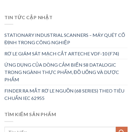
TIN TỨC CẬP NHẬT
STATIONARY INDUSTRIAL SCANNERS – MÁY QUÉT CỐ
ĐỊNH TRONG CÔNG NGHIỆP
RƠ LE GIÁM SÁT MẠCH CẮT ARTECHE VDF-10 (F74)
ỨNG DỤNG CỦA DÒNG CẢM BIẾN S8 DATALOGIC
TRONG NGÀNH THỰC PHẨM, ĐỒ UỐNG VÀ DƯỢC
PHẨM
FINDER RA MẮT RƠ LE NGUỒN (68 SERIES) THEO TIÊU
CHUẨN IEC 62955
TÌM KIẾM SẢN PHẨM