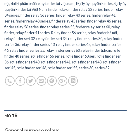
nội
,
đại lý phân phối relay finder tại việt nam
,
Đại lý ủy quyền Finder
,
đại lý ủy
quyền Finder tại Việt Nam
,
finder relay
,
finder relay 32 series
,
finder relay
34 series
,
finder relay 36 series
,
finder relay 40 series
,
finder relay 41
series
,
finder relay 43 series
,
finder relay 45 series
,
finder relay 46 series
,
finder relay 56 series
,
finder relay series 55
,
finder relay series 60
,
relay
finder
,
relay finder 41 series
,
Relay finder 56 series
,
relay finder hà nội
,
relay finder seri 32
,
relay finder seri 34
,
relay finder series 30
,
relay finder
series 36
,
relay finder series 43
,
relay finder series 45
,
relay finder series
46
,
relay finder series 55
,
relay finder series 60
,
relay finder tphcm
,
rơ le
finder 40 series
,
rơ le finder 56 series
,
rơ le finder 60 seri
,
rơ le finder seri
36
,
rơ le finder seri 40
,
rơ le finder seri 41
,
rơ le finder seri 43
,
rơ le finder
seri 45
,
rơ le finder seri 46
,
rơ le finder seri 55
,
series 30
,
series 32
MÔ TẢ
General purpose relays