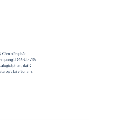
5
,
Cảm biến phản
n quang LD46-UL-735
atalogic tphcm
,
đại lý
atalogic tại viêt nam
,