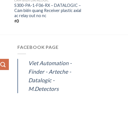
CẢM BIẾN DATALOGIC
S300-PA-1-F06-RX – DATALOGIC –
Cảm biến quang Receiver plastic axial
ac relay out no nc
₫
0
FACEBOOK PAGE
Viet Automation -
Finder - Arteche -
Datalogic -
M.Detectors