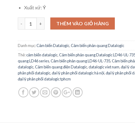
Xuất xứ:
Ý
Cảm biến phản quang Datalogic LD46-UL-735 số lượng
THÊM VÀO GIỎ HÀNG
Danh mục:
Cảm biến Datalogic
,
Cảm biến phản quang Datalogic
Thẻ:
cảm biến datalogic
,
Cảm biến phản quang Datalogic LD46-UL-73
quang LD46 series
,
Cảm biến phản quang LD46-UL-735
,
Cảm biến phả
datalogic
,
Cảm biến quang điện Datalogic
,
datalogic viet nam
,
đại lý d
phân phối datalogic
,
đai lý phân phối datalogic hà nội
,
đại lý phân phối d
đại lý phân phối datalogic tphcm