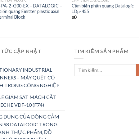
IẾN DATALOGIC
CẢM BIẾN DATALOGIC
-PA-2-G00-EX – DATALOGIC –
Cảm biến phản quang Datalogic
iến quang Emitter plastic axial
LDμ-455
rminal Block
₫
0
 TỨC CẬP NHẬT
TÌM KIẾM SẢN PHẨM
TIONARY INDUSTRIAL
NNERS – MÁY QUÉT CỐ
H TRONG CÔNG NGHIỆP
LE GIÁM SÁT MẠCH CẮT
ECHE VDF-10 (F74)
G DỤNG CỦA DÒNG CẢM
N S8 DATALOGIC TRONG
ÀNH THỰC PHẨM, ĐỒ