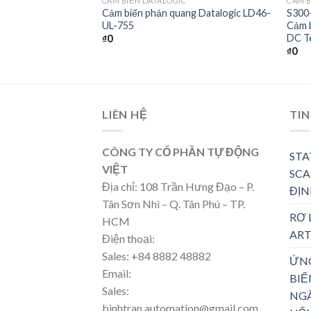
C
CẢM BIẾN DATALOGIC
CẢM B
quang TED, TEC,
Cảm biến phản quang Datalogic LD46-
S300
UL-755
Cảm b
DC Te
₫
0
₫
0
LIÊN HỆ
TIN
CÔNG TY CỔ PHẦN TỰ ĐỘNG
STA
VIỆT
SCA
Địa chỉ: 108 Trần Hưng Đạo – P.
ĐỊN
Tân Sơn Nhì – Q. Tân Phú – TP.
RƠ 
HCM
ART
Điện thoại:
Sales: +84 8882 48882
ỨN
Email:
BIẾ
Sales:
NG
binhtran.automation@gmail.com