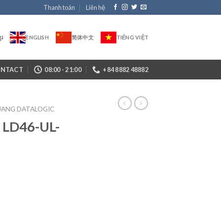
Thanh toán
Liên hệ
ែរ
ENGLISH
简体中文
TIẾNG VIỆT
NTACT
08:00 - 21:00
+84 8882 48882
UANG DATALOGIC
c LD46-UL-