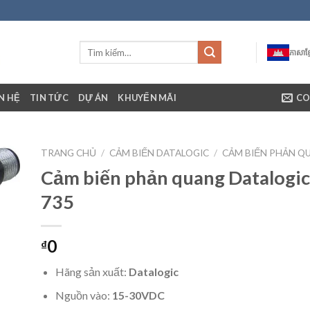
ភាសាខ្ម
ÊN HỆ
TIN TỨC
DỰ ÁN
KHUYẾN MÃI
CO
TRANG CHỦ
/
CẢM BIẾN DATALOGIC
/
CẢM BIẾN PHẢN Q
Cảm biến phản quang Datalogi
735
0
₫
Hãng sản xuất:
Datalogic
Nguồn vào:
15-30VDC