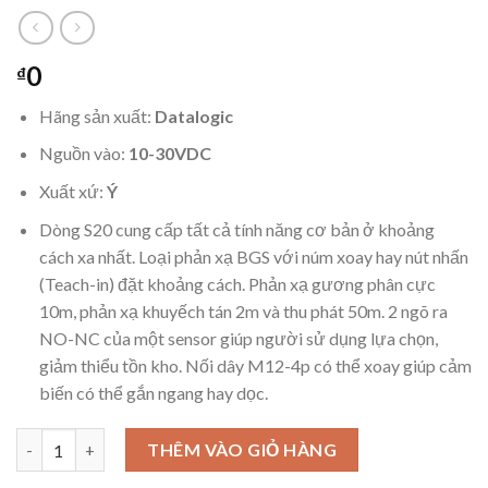
0
₫
Hãng sản xuất:
Datalogic
Nguồn vào:
10-30VDC
Xuất xứ:
Ý
Dòng S20 cung cấp tất cả tính năng cơ bản ở khoảng
cách xa nhất. Loại phản xạ BGS với núm xoay hay nút nhấn
(Teach-in) đặt khoảng cách. Phản xạ gương phân cực
10m, phản xạ khuyếch tán 2m và thu phát 50m. 2 ngõ ra
NO-NC của một sensor giúp người sử dụng lựa chọn,
giảm thiểu tồn kho. Nối dây M12-4p có thể xoay giúp cảm
biến có thể gắn ngang hay dọc.
Cảm biến quang Datalogic S20-5-M-P số lượng
THÊM VÀO GIỎ HÀNG