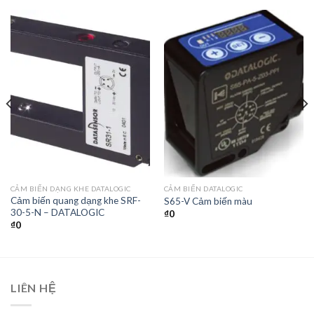
CẢM BIẾN DẠNG KHE DATALOGIC
CẢM BIẾN DATALOGIC
Cảm biến quang dạng khe SRF-
S65-V Cảm biến màu
30-5-N – DATALOGIC
₫
0
₫
0
LIÊN HỆ