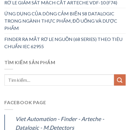
RƠ LE GIÁM SÁT MẠCH CẮT ARTECHE VDF-10 (F74)
ỨNG DỤNG CỦA DÒNG CẢM BIẾN S8 DATALOGIC
TRONG NGÀNH THỰC PHẨM, ĐỒ UỐNG VÀ DƯỢC
PHẨM
FINDER RA MẮT RƠ LE NGUỒN (68 SERIES) THEO TIÊU
CHUẨN IEC 62955
TÌM KIẾM SẢN PHẨM
FACEBOOK PAGE
Viet Automation - Finder - Arteche -
Datalogic - M.Detectors