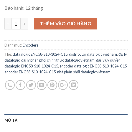
Bảo hành: 12 tháng
ENC58-S10-1024-C15 - DATALOGIC - Incremental 58mm - shaft 1
THÊM VÀO GIỎ HÀNG
Danh mục:
Encoders
Thẻ:
dataalogic ENC58-S10-1024-C15
,
distributor datalogic viet nam
,
đại lý
datalogic
,
đại lý phân phối chính thức datalogic việt nam
,
đại lý ủy quyền
datalogic
,
ENC58-S10-1024-C15
,
encoder datalogic ENC58-S10-1024-C15
,
encoder ENC58-S10-1024-C15
,
nhà phân phối datalogic việt nam
MÔ TẢ