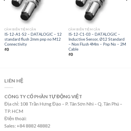
CẢM BIẾN TIỆM CẬN
CẢM BIẾN TIỆM CẬN
IS-12-A1-S2 – DATALOGIC – 12
IS-12-C1-03 – DATALOGIC –
standard flush 2mm pnp no M12
Inductive Sensor, Ø12 Standard
Connectivity
– Non Flush 4Mm – Pnp No – 2M
Cable
₫
0
₫
0
LIÊN HỆ
CÔNG TY CỔ PHẦN TỰ ĐỘNG VIỆT
Địa chỉ: 108 Trần Hưng Đạo – P. Tân Sơn Nhì – Q. Tân Phú –
TP. HCM
Điện thoại:
Sales: +84 8882 48882