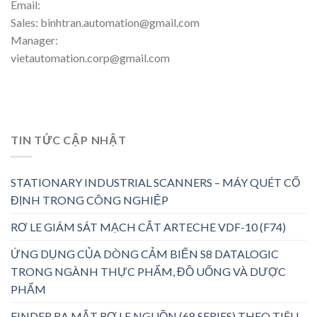
Email:
Sales: binhtran.automation@gmail.com
Manager:
vietautomation.corp@gmail.com
TIN TỨC CẬP NHẬT
STATIONARY INDUSTRIAL SCANNERS – MÁY QUÉT CỐ
ĐỊNH TRONG CÔNG NGHIỆP
RƠ LE GIÁM SÁT MẠCH CẮT ARTECHE VDF-10 (F74)
ỨNG DỤNG CỦA DÒNG CẢM BIẾN S8 DATALOGIC
TRONG NGÀNH THỰC PHẨM, ĐỒ UỐNG VÀ DƯỢC
PHẨM
FINDER RA MẮT RƠ LE NGUỒN (68 SERIES) THEO TIÊU