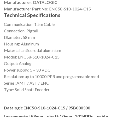
Manufacturer: DATALOGIC
Manufacturer Part No
: ENC58-S10-1024-C15
Technical Specifications
Communication:
1.5m Cable
Connection:
Pigtail
Diameter:
58 mm
Housing:
Aluminum
Material:
anticorodal aluminium
Model:
ENC58-S10-1024-C15
Output:
Analog
Power supply:
5 – 30 VDC
Resolution:
up to 10000 PPR and programmable mod
Series:
AMT / AST / ENC
Type:
Solid Shaft Encoder
Datalogic ENC58-S10-1024-C15 / 95B080300
Incremental 58mm – shaft 10mm -1024PPr – cable