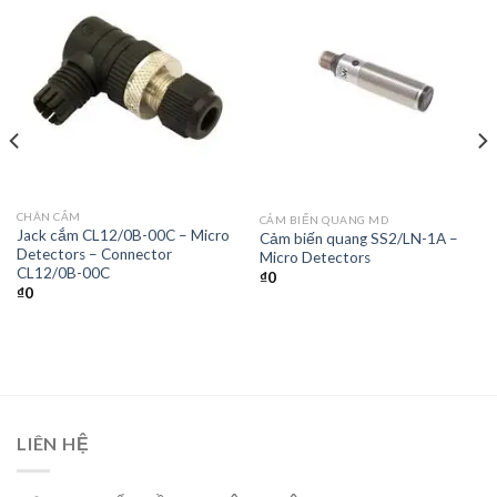
CHÂN CẮM
CẢM BIẾN QUANG MD
Jack cắm CL12/0B-00C – Micro
Cảm biến quang SS2/LN-1A –
Detectors – Connector
Micro Detectors
CL12/0B-00C
₫
0
₫
0
LIÊN HỆ