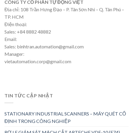
CÔNG TY CỔ PHẦN TỰ ĐỘNG VIỆT
Địa chỉ: 108 Trần Hưng Đạo – P. Tân Sơn Nhì – Q. Tân Phú –
TP. HCM
Điện thoại:
Sales: +84 8882 48882
Email:
Sales: binhtran.automation@gmail.com
Manager:
vietautomation.corp@gmail.com
TIN TỨC CẬP NHẬT
STATIONARY INDUSTRIAL SCANNERS – MÁY QUÉT CỐ
ĐỊNH TRONG CÔNG NGHIỆP
RƠ LE GIÁM SÁT MẠCH CẮT ARTECHE VDF-10 (F74)