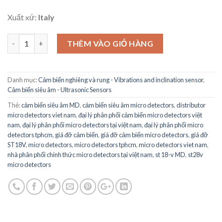
Xuất xứ:
Italy
Giá đỡ ST18V theo chiều dọc - Micro Detectors - ST 18-V Micro 
THÊM VÀO GIỎ HÀNG
Danh mục:
Cảm biến nghiêng và rung - Vibrations and inclination sensor
,
Cảm biến siêu âm - Ultrasonic Sensors
Thẻ:
cảm biến siêu âm MD
,
cảm biến siêu âm micro detectors
,
distributor
micro detectors viet nam
,
đại lý phân phối cảm biến micro detectors việt
nam
,
đại lý phân phối micro detectors tại việt nam
,
đại lý phân phối micro
detectors tphcm
,
giá đỡ cảm biến
,
giá đỡ cảm biến micro detectors
,
giá đỡ
ST18V
,
micro detectors
,
micro detectors tphcm
,
micro detectors viet nam
,
nhà phân phối chính thức micro detectors tại việt nam
,
st 18-v MD
,
st28v
micro detectors