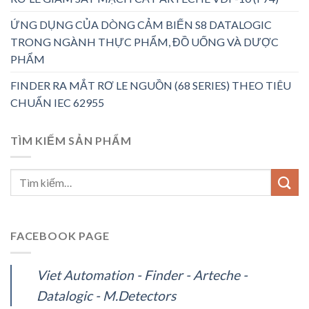
ỨNG DỤNG CỦA DÒNG CẢM BIẾN S8 DATALOGIC
TRONG NGÀNH THỰC PHẨM, ĐỒ UỐNG VÀ DƯỢC
PHẨM
FINDER RA MẮT RƠ LE NGUỒN (68 SERIES) THEO TIÊU
CHUẨN IEC 62955
TÌM KIẾM SẢN PHẨM
FACEBOOK PAGE
Viet Automation - Finder - Arteche -
Datalogic - M.Detectors