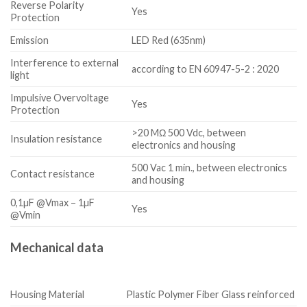
Reverse Polarity
Yes
Protection
Emission
LED Red (635nm)
Interference to external
according to EN 60947-5-2 : 2020
light
Impulsive Overvoltage
Yes
Protection
>20 MΩ 500 Vdc, between
Insulation resistance
electronics and housing
500 Vac 1 min., between electronics
Contact resistance
and housing
0,1µF @Vmax – 1µF
Yes
@Vmin
Mechanical data
Housing Material
Plastic Polymer Fiber Glass reinforced