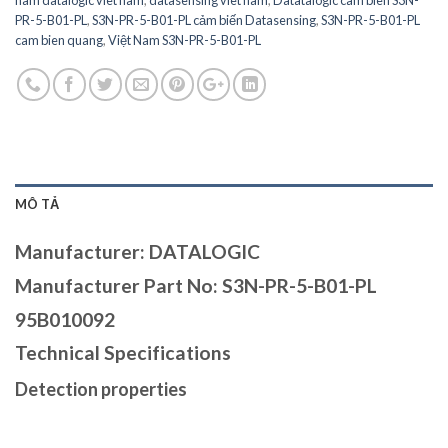
nam datalogic viet nam
,
datasensing viet nam
,
Datatalogic cam bien S3N-
PR-5-B01-PL
,
S3N-PR-5-B01-PL cảm biến Datasensing
,
S3N-PR-5-B01-PL
cam bien quang
,
Việt Nam S3N-PR-5-B01-PL
MÔ TẢ
Manufacturer: DATALOGIC
Manufacturer Part No: S3N-PR-5-B01-PL
95B010092
Technical Specifications
Detection properties