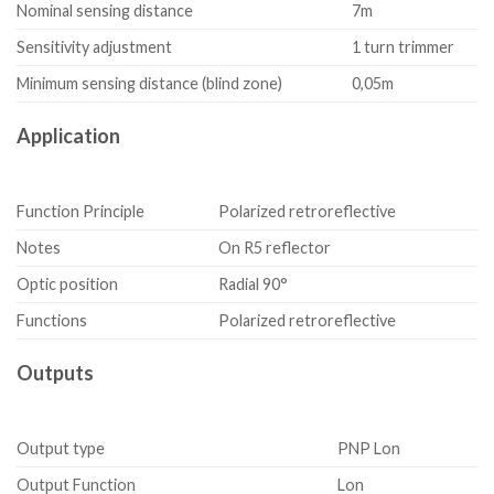
Nominal sensing distance
7m
Sensitivity adjustment
1 turn trimmer
Minimum sensing distance (blind zone)
0,05m
Application
Function Principle
Polarized retroreflective
Notes
On R5 reflector
Optic position
Radial 90°
Functions
Polarized retroreflective
Outputs
Output type
PNP Lon
Output Function
Lon