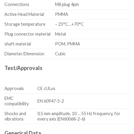
Connections
M8 plug 4pin
Active Head Material
PMMA
Storage temperature
– 25°C…+70°C
Plug connector material
Metal
shaft material
POM, PMMA
Diameter/Dimension
Cubic
Test/Approvals
Approvals
CE cULus
EMC
EN 60947-5-2
compatibility
Shocks and
0.5 mm amplitude, 10 … 55 Hz frequency, for
vibrations
every axis (EN60068-2-6)
Generical Data