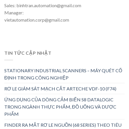
Sales: binhtran.automation@gmail.com
Manager:
vietautomation.corp@gmail.com
TIN TỨC CẬP NHẬT
STATIONARY INDUSTRIAL SCANNERS – MÁY QUÉT CỐ
ĐỊNH TRONG CÔNG NGHIỆP
RƠ LE GIÁM SÁT MẠCH CẮT ARTECHE VDF-10 (F74)
ỨNG DỤNG CỦA DÒNG CẢM BIẾN S8 DATALOGIC
TRONG NGÀNH THỰC PHẨM, ĐỒ UỐNG VÀ DƯỢC
PHẨM
FINDER RA MẮT RƠ LE NGUỒN (68 SERIES) THEO TIÊU