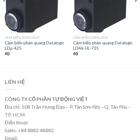
CẢM BIẾN DATALOGIC
CẢM BIẾN DATALOGIC
Cảm biến phản quang Datalogic
Cảm biến phản quang Datalogic
LDμ-425
LD46-UL-735
₫
0
₫
0
LIÊN HỆ
CÔNG TY CỔ PHẦN TỰ ĐỘNG VIỆT
Địa chỉ: 108 Trần Hưng Đạo – P. Tân Sơn Nhì – Q. Tân Phú –
TP. HCM
Điện thoại:
Sales: +84 8882 48882
Email: