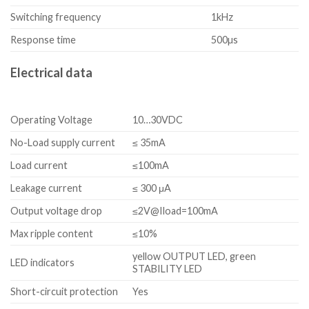
Switching frequency
1kHz
Response time
500µs
Electrical data
Operating Voltage
10…30VDC
No-Load supply current
≤ 35mA
Load current
≤100mA
Leakage current
≤ 300 μA
Output voltage drop
≤2V@Iload=100mA
Max ripple content
≤10%
yellow OUTPUT LED, green
LED indicators
STABILITY LED
Short-circuit protection
Yes