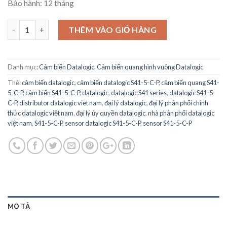
Bảo hành: 12 tháng
S41-5-C-P - DATALOGIC - Cảm biến quang Proximity plastic tri
THÊM VÀO GIỎ HÀNG
Danh mục:
Cảm biến Datalogic
,
Cảm biến quang hình vuông Datalogic
Thẻ:
cảm biến datalogic
,
cảm biến datalogic S41-5-C-P
,
cảm biến quang S41-
5-C-P
,
cảm biến S41-5-C-P
,
datalogic
,
datalogic S41 series
,
datalogic S41-5-
C-P
,
distributor datalogic viet nam
,
đại lý datalogic
,
đại lý phân phối chính
thức datalogic việt nam
,
đại lý ủy quyền datalogic
,
nhà phân phối datalogic
việt nam
,
S41-5-C-P
,
sensor datalogic S41-5-C-P
,
sensor S41-5-C-P
MÔ TẢ