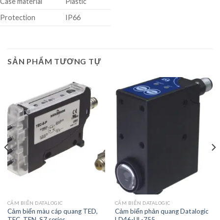
Case material
Plastic
Protection
IP66
SẢN PHẨM TƯƠNG TỰ
CẢM BIẾN DATALOGIC
CẢM BIẾN DATALOGIC
Cảm biến màu cáp quang TED,
Cảm biến phản quang Datalogic
TEC, TEN, S7 series
LD46-UL-755