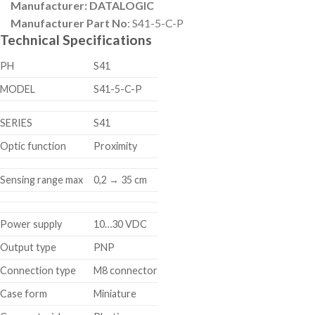
Manufacturer: DATALOGIC
Manufacturer Part No
: S41-5-C-P
Technical Specifications
PH
S41
MODEL
S41-5-C-P
SERIES
S41
Optic function
Proximity
Sensing range max
0,2 → 35 cm
Power supply
10…30 VDC
Output type
PNP
Connection type
M8 connector
Case form
Miniature