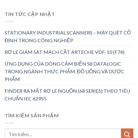
TIN TỨC CẬP NHẬT
STATIONARY INDUSTRIAL SCANNERS – MÁY QUÉT CỐ
ĐỊNH TRONG CÔNG NGHIỆP
RƠ LE GIÁM SÁT MẠCH CẮT ARTECHE VDF-10 (F74)
ỨNG DỤNG CỦA DÒNG CẢM BIẾN S8 DATALOGIC
TRONG NGÀNH THỰC PHẨM, ĐỒ UỐNG VÀ DƯỢC
PHẨM
FINDER RA MẮT RƠ LE NGUỒN (68 SERIES) THEO TIÊU
CHUẨN IEC 62955
TÌM KIẾM SẢN PHẨM