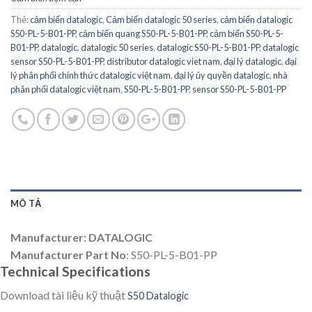
Thẻ:
cảm biến datalogic
,
Cảm biến datalogic 50 series
,
cảm biến datalogic
S50-PL-5-B01-PP
,
cảm biến quang S50-PL-5-B01-PP
,
cảm biến S50-PL-5-
B01-PP
,
datalogic
,
datalogic 50 series
,
datalogic S50-PL-5-B01-PP
,
datalogic
sensor S50-PL-5-B01-PP
,
distributor datalogic viet nam
,
đại lý datalogic
,
đại
lý phân phối chính thức datalogic việt nam
,
đại lý ủy quyền datalogic
,
nhà
phân phối datalogic việt nam
,
S50-PL-5-B01-PP
,
sensor S50-PL-5-B01-PP
MÔ TẢ
Manufacturer: DATALOGIC
Manufacturer Part No
: S50-PL-5-B01-PP
Technical Specifications
Download tài liệu kỹ thuật
S50 Datalogic