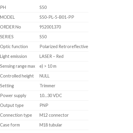
PH
S50
MODEL
S50-PL-5-B01-PP
ORDER No
952001370
SERIES
S50
Optic function
Polarized Retroreflective
Light emission
LASER – Red
Sensing range max
e) > 10 m
Controlled height
NULL
Setting
Trimmer
Power supply
10…30 VDC
Output type
PNP
Connection type
M12 connector
Case form
M18 tubular