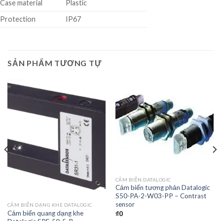
Case material
Plastic
Protection
IP67
SẢN PHẨM TƯƠNG TỰ
CẢM BIẾN DATALOGIC
Cảm biến tương phản Datalogic
S50-PA-2-W03-PP – Contrast
sensor
CẢM BIẾN DẠNG KHE DATALOGIC
Cảm biến quang dạng khe
₫
0