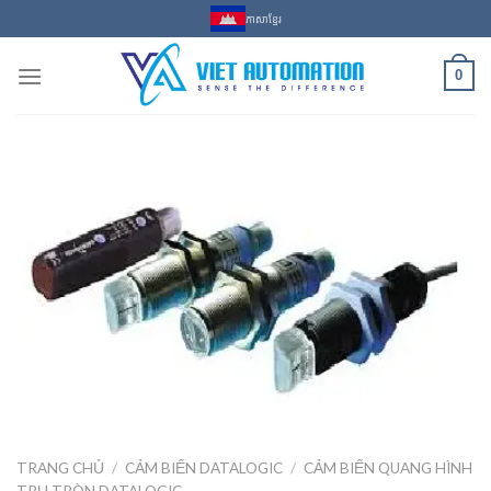
Skip
ភាសាខ្មែរ
to
content
0
TRANG CHỦ
/
CẢM BIẾN DATALOGIC
/
CẢM BIẾN QUANG HÌNH
TRỤ TRÒN DATALOGIC