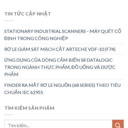
TIN TỨC CẬP NHẬT
STATIONARY INDUSTRIAL SCANNERS – MÁY QUÉT CỐ
ĐỊNH TRONG CÔNG NGHIỆP
RƠ LE GIÁM SÁT MẠCH CẮT ARTECHE VDF-10 (F74)
ỨNG DỤNG CỦA DÒNG CẢM BIẾN S8 DATALOGIC
TRONG NGÀNH THỰC PHẨM, ĐỒ UỐNG VÀ DƯỢC
PHẨM
FINDER RA MẮT RƠ LE NGUỒN (68 SERIES) THEO TIÊU
CHUẨN IEC 62955
TÌM KIẾM SẢN PHẨM