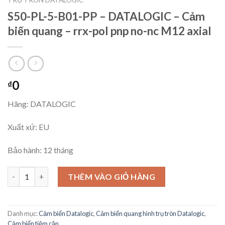
S50-PL-5-B01-PP – DATALOGIC – Cảm
biến quang – rrx-pol pnp no-nc M12 axial
0
₫
Hãng: DATALOGIC
Xuất xứ: EU
Bảo hành: 12 tháng
S50-PL-5-B01-PP - DATALOGIC - Cảm biến quang - rrx-pol pnp no
THÊM VÀO GIỎ HÀNG
Danh mục:
Cảm biến Datalogic
,
Cảm biến quang hình trụ tròn Datalogic
,
Cảm biến tiệm cận