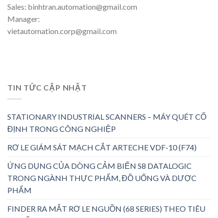
Sales: binhtran.automation@gmail.com
Manager:
vietautomation.corp@gmail.com
TIN TỨC CẬP NHẬT
STATIONARY INDUSTRIAL SCANNERS – MÁY QUÉT CỐ
ĐỊNH TRONG CÔNG NGHIỆP
RƠ LE GIÁM SÁT MẠCH CẮT ARTECHE VDF-10 (F74)
ỨNG DỤNG CỦA DÒNG CẢM BIẾN S8 DATALOGIC
TRONG NGÀNH THỰC PHẨM, ĐỒ UỐNG VÀ DƯỢC
PHẨM
FINDER RA MẮT RƠ LE NGUỒN (68 SERIES) THEO TIÊU