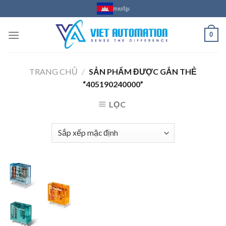
Skip
ភាសាខ្មែរ
to
content
0
TRANG CHỦ
/
SẢN PHẨM ĐƯỢC GẮN THẺ
“405190240000”
LỌC