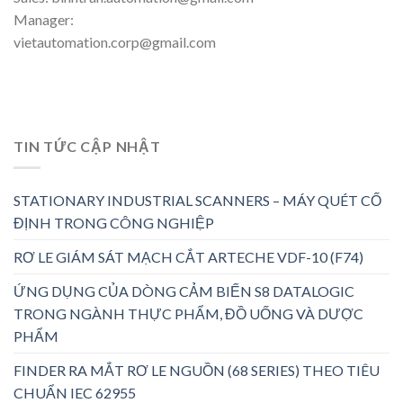
Manager:
vietautomation.corp@gmail.com
TIN TỨC CẬP NHẬT
STATIONARY INDUSTRIAL SCANNERS – MÁY QUÉT CỐ
ĐỊNH TRONG CÔNG NGHIỆP
RƠ LE GIÁM SÁT MẠCH CẮT ARTECHE VDF-10 (F74)
ỨNG DỤNG CỦA DÒNG CẢM BIẾN S8 DATALOGIC
TRONG NGÀNH THỰC PHẨM, ĐỒ UỐNG VÀ DƯỢC
PHẨM
FINDER RA MẮT RƠ LE NGUỒN (68 SERIES) THEO TIÊU
CHUẨN IEC 62955