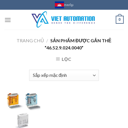
Skip
ភាសាខ្មែរ
to
content
0
TRANG CHỦ
/
SẢN PHẨM ĐƯỢC GẮN THẺ
“46.52.9.024.0040”
LỌC