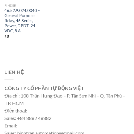
FINDER
46.52.9.024.0040 –
General Purpose
Relay, 46 Series,
Power, DPDT, 24
VDC, 8 A
₫
0
LIÊN HỆ
CÔNG TY CỔ PHẦN TỰ ĐỘNG VIỆT
Địa chỉ: 108 Trần Hưng Đạo – P. Tân Sơn Nhì – Q. Tân Phú –
TP. HCM
Điện thoại:
Sales: +84 8882 48882
Email:
Sales: binhtran.automation@gmail.com