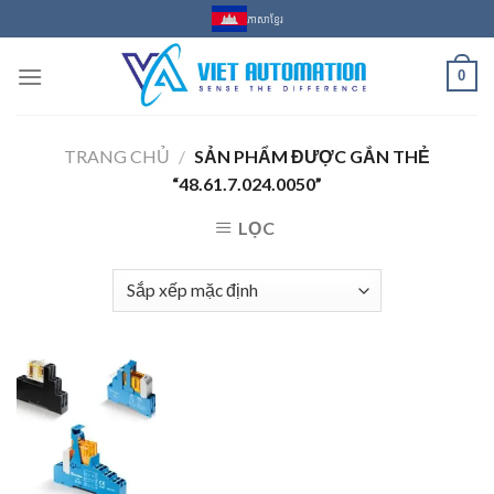
Skip
ភាសាខ្មែរ
to
content
0
TRANG CHỦ
/
SẢN PHẨM ĐƯỢC GẮN THẺ
“48.61.7.024.0050”
LỌC