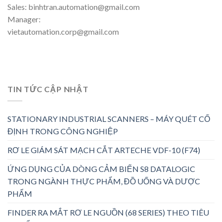
Sales: binhtran.automation@gmail.com
Manager:
vietautomation.corp@gmail.com
TIN TỨC CẬP NHẬT
STATIONARY INDUSTRIAL SCANNERS – MÁY QUÉT CỐ
ĐỊNH TRONG CÔNG NGHIỆP
RƠ LE GIÁM SÁT MẠCH CẮT ARTECHE VDF-10 (F74)
ỨNG DỤNG CỦA DÒNG CẢM BIẾN S8 DATALOGIC
TRONG NGÀNH THỰC PHẨM, ĐỒ UỐNG VÀ DƯỢC
PHẨM
FINDER RA MẮT RƠ LE NGUỒN (68 SERIES) THEO TIÊU