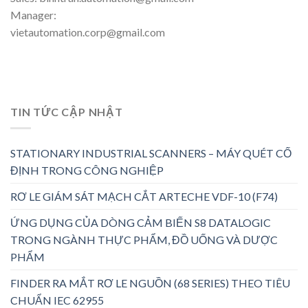
Manager:
vietautomation.corp@gmail.com
TIN TỨC CẬP NHẬT
STATIONARY INDUSTRIAL SCANNERS – MÁY QUÉT CỐ
ĐỊNH TRONG CÔNG NGHIỆP
RƠ LE GIÁM SÁT MẠCH CẮT ARTECHE VDF-10 (F74)
ỨNG DỤNG CỦA DÒNG CẢM BIẾN S8 DATALOGIC
TRONG NGÀNH THỰC PHẨM, ĐỒ UỐNG VÀ DƯỢC
PHẨM
FINDER RA MẮT RƠ LE NGUỒN (68 SERIES) THEO TIÊU
CHUẨN IEC 62955