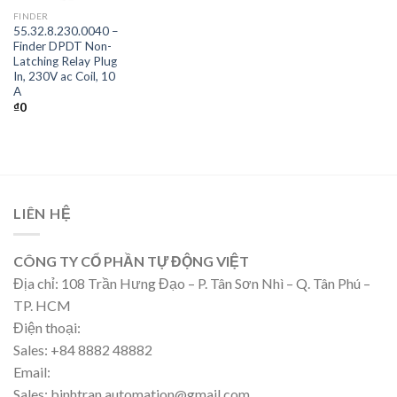
FINDER
55.32.8.230.0040 –
Finder DPDT Non-
Latching Relay Plug
In, 230V ac Coil, 10
A
₫
0
LIÊN HỆ
CÔNG TY CỔ PHẦN TỰ ĐỘNG VIỆT
Địa chỉ: 108 Trần Hưng Đạo – P. Tân Sơn Nhì – Q. Tân Phú –
TP. HCM
Điện thoại:
Sales: +84 8882 48882
Email:
Sales: binhtran.automation@gmail.com