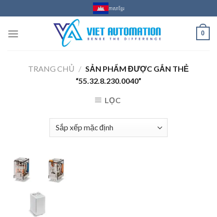
Skip
ភាសាខ្មែរ
to
content
0
TRANG CHỦ
/
SẢN PHẨM ĐƯỢC GẮN THẺ
“55.32.8.230.0040”
LỌC