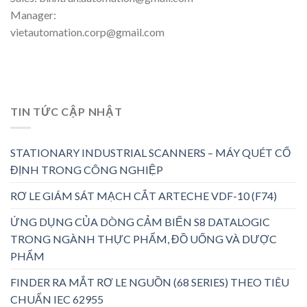
Manager:
vietautomation.corp@gmail.com
TIN TỨC CẬP NHẬT
STATIONARY INDUSTRIAL SCANNERS – MÁY QUÉT CỐ
ĐỊNH TRONG CÔNG NGHIỆP
RƠ LE GIÁM SÁT MẠCH CẮT ARTECHE VDF-10 (F74)
ỨNG DỤNG CỦA DÒNG CẢM BIẾN S8 DATALOGIC
TRONG NGÀNH THỰC PHẨM, ĐỒ UỐNG VÀ DƯỢC
PHẨM
FINDER RA MẮT RƠ LE NGUỒN (68 SERIES) THEO TIÊU
CHUẨN IEC 62955