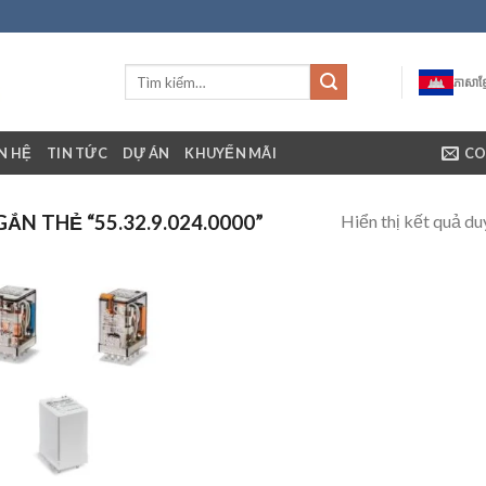
ភាសាខ្ម
ÊN HỆ
TIN TỨC
DỰ ÁN
KHUYẾN MÃI
CO
Hiển thị kết quả du
N THẺ “55.32.9.024.0000”