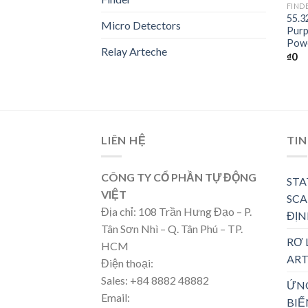
FIND
55.3
Micro Detectors
Purp
Powe
Relay Arteche
₫
0
LIÊN HỆ
TIN
CÔNG TY CỔ PHẦN TỰ ĐỘNG
STA
VIỆT
SCA
Địa chỉ: 108 Trần Hưng Đạo – P.
ĐỊN
Tân Sơn Nhì – Q. Tân Phú – TP.
RƠ 
HCM
ART
Điện thoại:
Sales: +84 8882 48882
ỨN
Email:
BIẾ