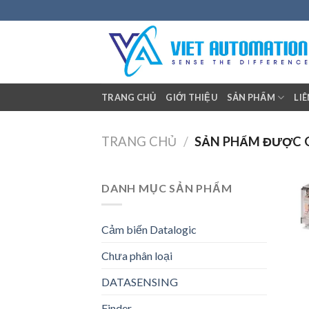
Skip
to
content
TRANG CHỦ
GIỚI THIỆU
SẢN PHẨM
LI
TRANG CHỦ
/
SẢN PHẨM ĐƯỢC GẮ
DANH MỤC SẢN PHẨM
Cảm biến Datalogic
Chưa phân loại
DATASENSING
+
Finder