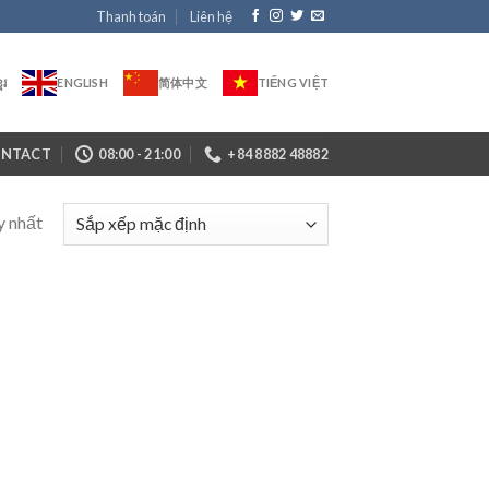
Thanh toán
Liên hệ
ែរ
ENGLISH
简体中文
TIẾNG VIỆT
NTACT
08:00 - 21:00
+84 8882 48882
y nhất