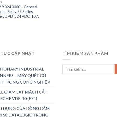
ER
2.9.024.0000 – General
ose Relay, 55 Series,
r, DPDT, 24 VDC, 10 A
 TỨC CẬP NHẬT
TÌM KIẾM SẢN PHẨM
TIONARY INDUSTRIAL
NNERS – MÁY QUÉT CỐ
H TRONG CÔNG NGHIỆP
LE GIÁM SÁT MẠCH CẮT
ECHE VDF-10 (F74)
G DỤNG CỦA DÒNG CẢM
N S8 DATALOGIC TRONG