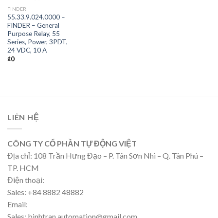
FINDER
55.33.9.024.0000 –
FINDER – General
Purpose Relay, 55
Series, Power, 3PDT,
24 VDC, 10 A
₫
0
LIÊN HỆ
CÔNG TY CỔ PHẦN TỰ ĐỘNG VIỆT
Địa chỉ: 108 Trần Hưng Đạo – P. Tân Sơn Nhì – Q. Tân Phú –
TP. HCM
Điện thoại:
Sales: +84 8882 48882
Email:
Sales: binhtran.automation@gmail.com