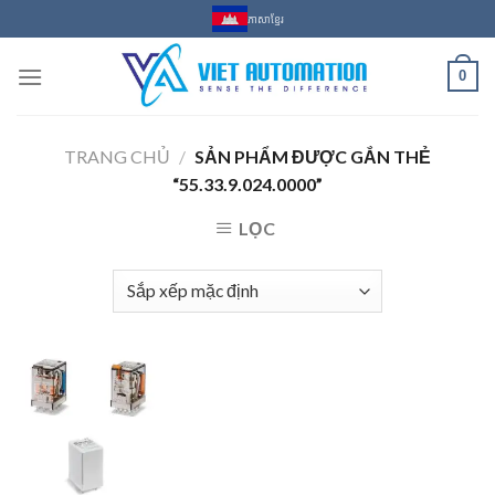
Skip
ភាសាខ្មែរ
to
content
0
TRANG CHỦ
/
SẢN PHẨM ĐƯỢC GẮN THẺ
“55.33.9.024.0000”
LỌC