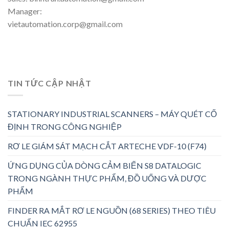
Manager:
vietautomation.corp@gmail.com
TIN TỨC CẬP NHẬT
STATIONARY INDUSTRIAL SCANNERS – MÁY QUÉT CỐ
ĐỊNH TRONG CÔNG NGHIỆP
RƠ LE GIÁM SÁT MẠCH CẮT ARTECHE VDF-10 (F74)
ỨNG DỤNG CỦA DÒNG CẢM BIẾN S8 DATALOGIC
TRONG NGÀNH THỰC PHẨM, ĐỒ UỐNG VÀ DƯỢC
PHẨM
FINDER RA MẮT RƠ LE NGUỒN (68 SERIES) THEO TIÊU
CHUẨN IEC 62955