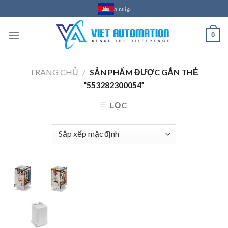
Skip
ភាសាខ្មែរ
to
content
0
TRANG CHỦ
/
SẢN PHẨM ĐƯỢC GẮN THẺ
“553282300054”
LỌC