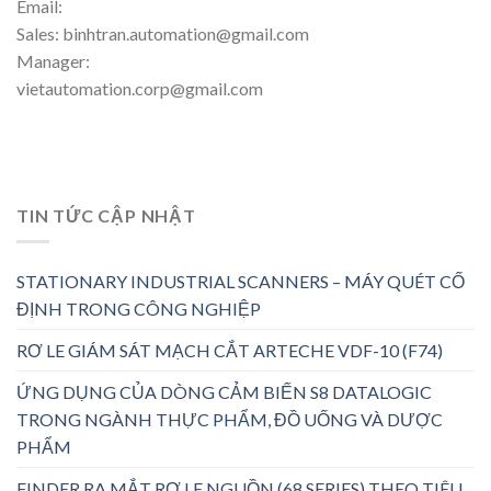
Email:
Sales: binhtran.automation@gmail.com
Manager:
vietautomation.corp@gmail.com
TIN TỨC CẬP NHẬT
STATIONARY INDUSTRIAL SCANNERS – MÁY QUÉT CỐ
ĐỊNH TRONG CÔNG NGHIỆP
RƠ LE GIÁM SÁT MẠCH CẮT ARTECHE VDF-10 (F74)
ỨNG DỤNG CỦA DÒNG CẢM BIẾN S8 DATALOGIC
TRONG NGÀNH THỰC PHẨM, ĐỒ UỐNG VÀ DƯỢC
PHẨM
FINDER RA MẮT RƠ LE NGUỒN (68 SERIES) THEO TIÊU