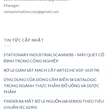
Manager:
vietautomation.corp@gmail.com
TIN TỨC CẬP NHẬT
STATIONARY INDUSTRIAL SCANNERS – MÁY QUÉT CỐ
ĐỊNH TRONG CÔNG NGHIỆP
RƠ LE GIÁM SÁT MẠCH CẮT ARTECHE VDF-10 (F74)
ỨNG DỤNG CỦA DÒNG CẢM BIẾN S8 DATALOGIC
TRONG NGÀNH THỰC PHẨM, ĐỒ UỐNG VÀ DƯỢC
PHẨM
FINDER RA MẮT RƠ LE NGUỒN (68 SERIES) THEO TIÊU
CHUẨN IEC 62955