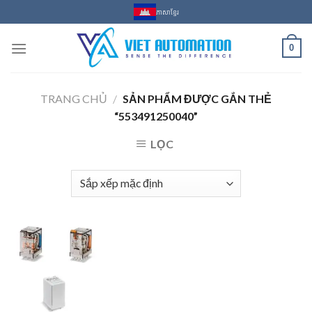
Skip
ភាសាខ្មែរ
to
content
0
TRANG CHỦ
/
SẢN PHẨM ĐƯỢC GẮN THẺ
“553491250040”
LỌC