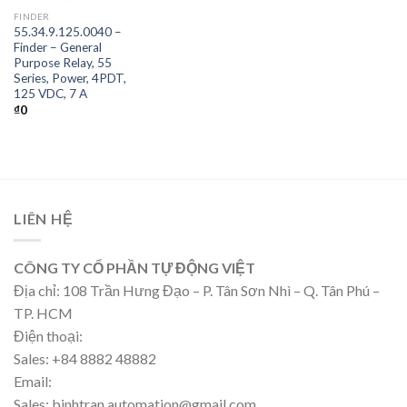
FINDER
55.34.9.125.0040 –
Finder – General
Purpose Relay, 55
Series, Power, 4PDT,
125 VDC, 7 A
₫
0
LIÊN HỆ
CÔNG TY CỔ PHẦN TỰ ĐỘNG VIỆT
Địa chỉ: 108 Trần Hưng Đạo – P. Tân Sơn Nhì – Q. Tân Phú –
TP. HCM
Điện thoại:
Sales: +84 8882 48882
Email:
Sales: binhtran.automation@gmail.com