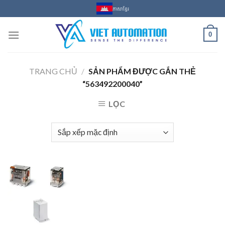
Skip
ភាសាខ្មែរ
to
content
0
TRANG CHỦ
/
SẢN PHẨM ĐƯỢC GẮN THẺ
“563492200040”
LỌC