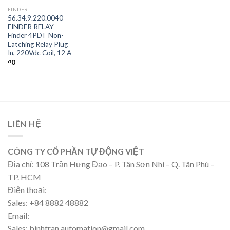
FINDER
56.34.9.220.0040 –
FINDER RELAY –
Finder 4PDT Non-
Latching Relay Plug
In, 220Vdc Coil, 12 A
₫
0
LIÊN HỆ
CÔNG TY CỔ PHẦN TỰ ĐỘNG VIỆT
Địa chỉ: 108 Trần Hưng Đạo – P. Tân Sơn Nhì – Q. Tân Phú –
TP. HCM
Điện thoại:
Sales: +84 8882 48882
Email:
Sales: binhtran.automation@gmail.com