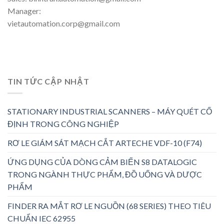
Manager:
vietautomation.corp@gmail.com
TIN TỨC CẬP NHẬT
STATIONARY INDUSTRIAL SCANNERS – MÁY QUÉT CỐ
ĐỊNH TRONG CÔNG NGHIỆP
RƠ LE GIÁM SÁT MẠCH CẮT ARTECHE VDF-10 (F74)
ỨNG DỤNG CỦA DÒNG CẢM BIẾN S8 DATALOGIC
TRONG NGÀNH THỰC PHẨM, ĐỒ UỐNG VÀ DƯỢC
PHẨM
FINDER RA MẮT RƠ LE NGUỒN (68 SERIES) THEO TIÊU
CHUẨN IEC 62955