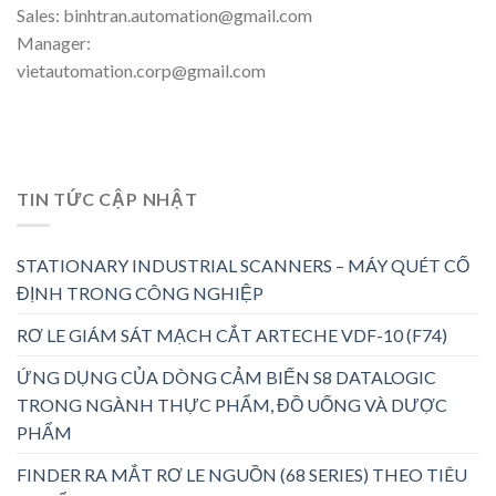
Sales: binhtran.automation@gmail.com
Manager:
vietautomation.corp@gmail.com
TIN TỨC CẬP NHẬT
STATIONARY INDUSTRIAL SCANNERS – MÁY QUÉT CỐ
ĐỊNH TRONG CÔNG NGHIỆP
RƠ LE GIÁM SÁT MẠCH CẮT ARTECHE VDF-10 (F74)
ỨNG DỤNG CỦA DÒNG CẢM BIẾN S8 DATALOGIC
TRONG NGÀNH THỰC PHẨM, ĐỒ UỐNG VÀ DƯỢC
PHẨM
FINDER RA MẮT RƠ LE NGUỒN (68 SERIES) THEO TIÊU