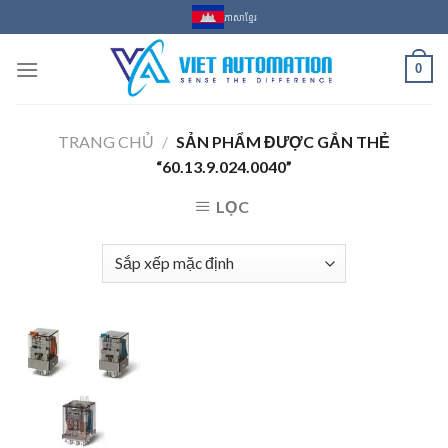
Skip
ភាសាខ្មែរ
to
content
0
TRANG CHỦ
/
SẢN PHẨM ĐƯỢC GẮN THẺ
“60.13.9.024.0040”
LỌC