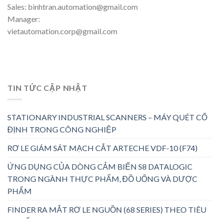
Sales: binhtran.automation@gmail.com
Manager:
vietautomation.corp@gmail.com
TIN TỨC CẬP NHẬT
STATIONARY INDUSTRIAL SCANNERS – MÁY QUÉT CỐ
ĐỊNH TRONG CÔNG NGHIỆP
RƠ LE GIÁM SÁT MẠCH CẮT ARTECHE VDF-10 (F74)
ỨNG DỤNG CỦA DÒNG CẢM BIẾN S8 DATALOGIC
TRONG NGÀNH THỰC PHẨM, ĐỒ UỐNG VÀ DƯỢC
PHẨM
FINDER RA MẮT RƠ LE NGUỒN (68 SERIES) THEO TIÊU