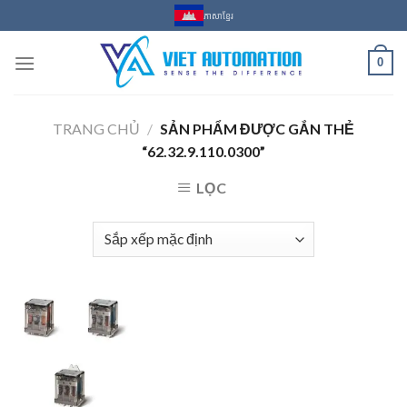
Skip
ភាសាខ្មែរ
to
content
0
TRANG CHỦ
/
SẢN PHẨM ĐƯỢC GẮN THẺ
“62.32.9.110.0300”
LỌC