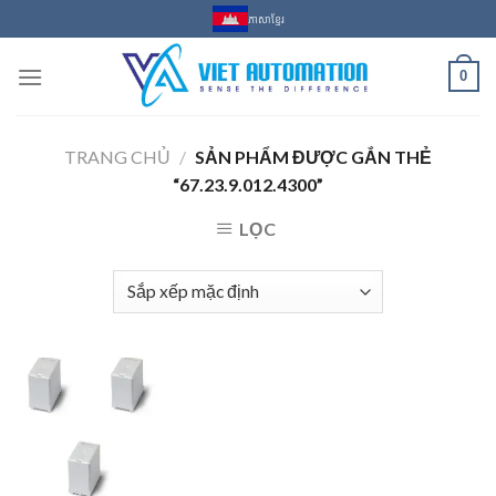
Skip
ភាសាខ្មែរ
to
content
0
TRANG CHỦ
/
SẢN PHẨM ĐƯỢC GẮN THẺ
“67.23.9.012.4300”
LỌC