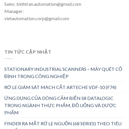
Sales: binhtran.automation@gmail.com
Manager:
vietautomation.corp@gmail.com
TIN TỨC CẬP NHẬT
STATIONARY INDUSTRIAL SCANNERS – MÁY QUÉT CỐ
ĐỊNH TRONG CÔNG NGHIỆP
RƠ LE GIÁM SÁT MẠCH CẮT ARTECHE VDF-10 (F74)
ỨNG DỤNG CỦA DÒNG CẢM BIẾN S8 DATALOGIC
TRONG NGÀNH THỰC PHẨM, ĐỒ UỐNG VÀ DƯỢC
PHẨM
FINDER RA MẮT RƠ LE NGUỒN (68 SERIES) THEO TIÊU