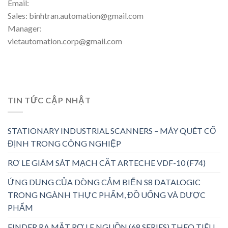
Email:
Sales: binhtran.automation@gmail.com
Manager:
vietautomation.corp@gmail.com
TIN TỨC CẬP NHẬT
STATIONARY INDUSTRIAL SCANNERS – MÁY QUÉT CỐ
ĐỊNH TRONG CÔNG NGHIỆP
RƠ LE GIÁM SÁT MẠCH CẮT ARTECHE VDF-10 (F74)
ỨNG DỤNG CỦA DÒNG CẢM BIẾN S8 DATALOGIC
TRONG NGÀNH THỰC PHẨM, ĐỒ UỐNG VÀ DƯỢC
PHẨM
FINDER RA MẮT RƠ LE NGUỒN (68 SERIES) THEO TIÊU