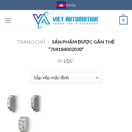
Skip
ភាសាខ្មែរ
to
content
0
TRANG CHỦ
/
SẢN PHẨM ĐƯỢC GẮN THẺ
“704184002030”
LỌC