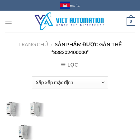
Skip
ភាសាខ្មែរ
to
content
0
TRANG CHỦ
/
SẢN PHẨM ĐƯỢC GẮN THẺ
“838202400000”
LỌC