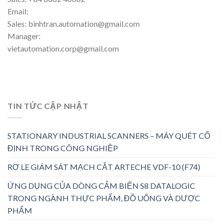
Email:
Sales: binhtran.automation@gmail.com
Manager:
vietautomation.corp@gmail.com
TIN TỨC CẬP NHẬT
STATIONARY INDUSTRIAL SCANNERS – MÁY QUÉT CỐ
ĐỊNH TRONG CÔNG NGHIỆP
RƠ LE GIÁM SÁT MẠCH CẮT ARTECHE VDF-10 (F74)
ỨNG DỤNG CỦA DÒNG CẢM BIẾN S8 DATALOGIC
TRONG NGÀNH THỰC PHẨM, ĐỒ UỐNG VÀ DƯỢC
PHẨM