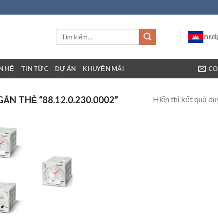
ភាសាខ្ម
ÊN HỆ
TIN TỨC
DỰ ÁN
KHUYẾN MÃI
CO
Hiển thị kết quả du
N THẺ “88.12.0.230.0002”