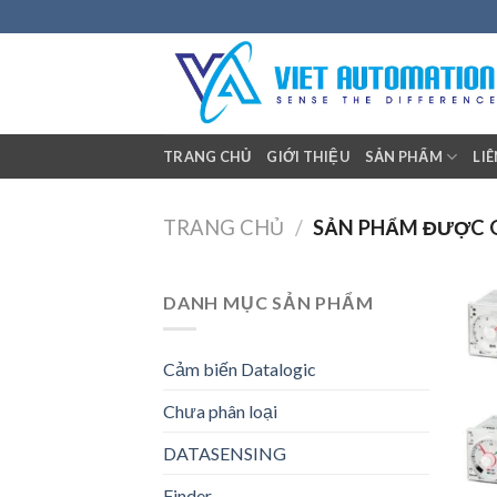
Skip
to
content
TRANG CHỦ
GIỚI THIỆU
SẢN PHẨM
LI
TRANG CHỦ
/
SẢN PHẨM ĐƯỢC GẮ
DANH MỤC SẢN PHẨM
Cảm biến Datalogic
Chưa phân loại
DATASENSING
+
Finder