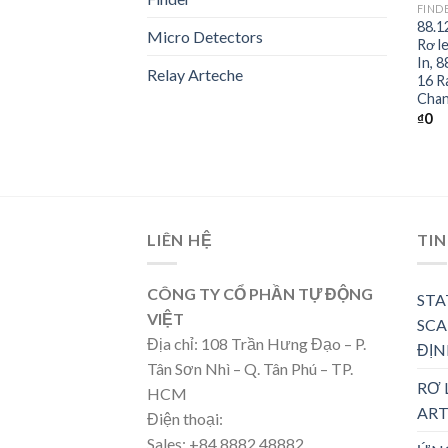
FIND
88.1
Micro Detectors
Rơ l
In, 8
Relay Arteche
16 Ra
Chan
₫
0
LIÊN HỆ
TIN
CÔNG TY CỔ PHẦN TỰ ĐỘNG
STA
VIỆT
SCA
Địa chỉ: 108 Trần Hưng Đạo – P.
ĐỊN
Tân Sơn Nhì – Q. Tân Phú – TP.
RƠ 
HCM
ART
Điện thoại:
Sales: +84 8882 48882