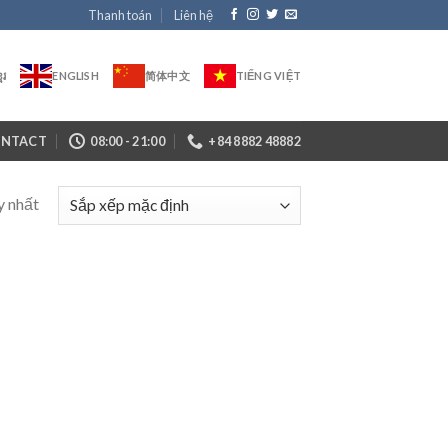
Thanh toán
Liên hệ
ែរ
ENGLISH
简体中文
TIẾNG VIỆT
NTACT
08:00 - 21:00
+84 8882 48882
y nhất