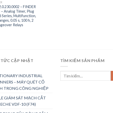
ER
2.0.230.0002 – FINDER
e – Analog Timer, Plug
8 Series, Multifunction,
nges, 0.05 s, 100 h, 2
geover Relays
 TỨC CẬP NHẬT
TÌM KIẾM SẢN PHẨM
TIONARY INDUSTRIAL
NNERS – MÁY QUÉT CỐ
H TRONG CÔNG NGHIỆP
LE GIÁM SÁT MẠCH CẮT
ECHE VDF-10 (F74)