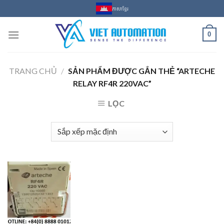
Skip
ភាសាខ្មែរ
to
content
0
TRANG CHỦ
/
SẢN PHẨM ĐƯỢC GẮN THẺ “ARTECHE
RELAY RF4R 220VAC”
LỌC