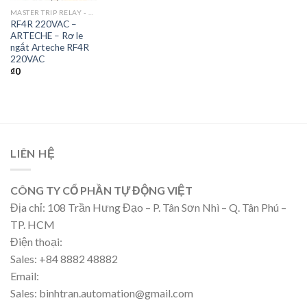
MASTER TRIP RELAY - RƠ LE NGẮT
RF4R 220VAC –
ARTECHE – Rơ le
ngắt Arteche RF4R
220VAC
₫
0
LIÊN HỆ
CÔNG TY CỔ PHẦN TỰ ĐỘNG VIỆT
Địa chỉ: 108 Trần Hưng Đạo – P. Tân Sơn Nhì – Q. Tân Phú –
TP. HCM
Điện thoại:
Sales: +84 8882 48882
Email:
Sales: binhtran.automation@gmail.com