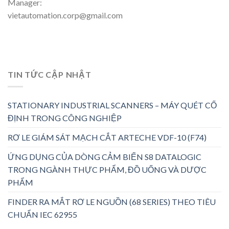
Manager:
vietautomation.corp@gmail.com
TIN TỨC CẬP NHẬT
STATIONARY INDUSTRIAL SCANNERS – MÁY QUÉT CỐ
ĐỊNH TRONG CÔNG NGHIỆP
RƠ LE GIÁM SÁT MẠCH CẮT ARTECHE VDF-10 (F74)
ỨNG DỤNG CỦA DÒNG CẢM BIẾN S8 DATALOGIC
TRONG NGÀNH THỰC PHẨM, ĐỒ UỐNG VÀ DƯỢC
PHẨM
FINDER RA MẮT RƠ LE NGUỒN (68 SERIES) THEO TIÊU
CHUẨN IEC 62955