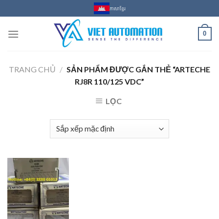
Skip
ភាសាខ្មែរ
to
content
0
TRANG CHỦ
/
SẢN PHẨM ĐƯỢC GẮN THẺ “ARTECHE
RJ8R 110/125 VDC”
LỌC