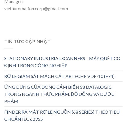
Manager:
vietautomation.corp@gmail.com
TIN TỨC CẬP NHẬT
STATIONARY INDUSTRIAL SCANNERS – MÁY QUÉT CỐ
ĐỊNH TRONG CÔNG NGHIỆP
RƠ LE GIÁM SÁT MẠCH CẮT ARTECHE VDF-10 (F74)
ỨNG DỤNG CỦA DÒNG CẢM BIẾN S8 DATALOGIC
TRONG NGÀNH THỰC PHẨM, ĐỒ UỐNG VÀ DƯỢC
PHẨM
FINDER RA MẮT RƠ LE NGUỒN (68 SERIES) THEO TIÊU
CHUẨN IEC 62955