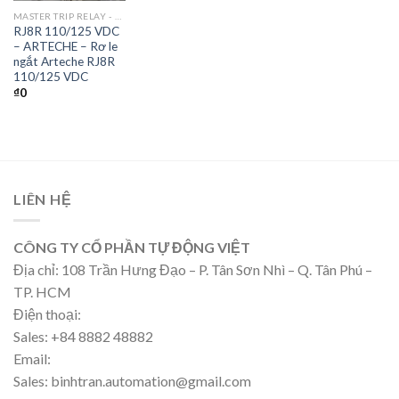
MASTER TRIP RELAY - RƠ LE NGẮT
RJ8R 110/125 VDC
– ARTECHE – Rơ le
ngắt Arteche RJ8R
110/125 VDC
₫
0
LIÊN HỆ
CÔNG TY CỔ PHẦN TỰ ĐỘNG VIỆT
Địa chỉ: 108 Trần Hưng Đạo – P. Tân Sơn Nhì – Q. Tân Phú –
TP. HCM
Điện thoại:
Sales: +84 8882 48882
Email:
Sales: binhtran.automation@gmail.com