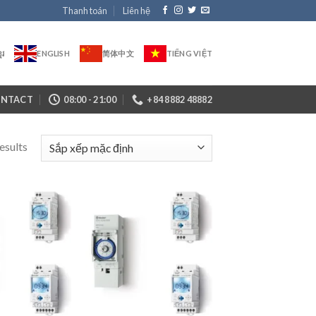
Thanh toán
Liên hệ
ែរ
ENGLISH
简体中文
TIẾNG VIỆT
NTACT
08:00 - 21:00
+84 8882 48882
esults
+