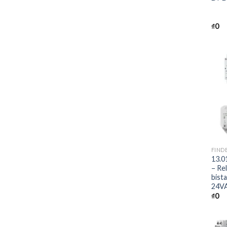
₫
0
+
FIND
13.0
– Rel
bist
24VA
₫
0