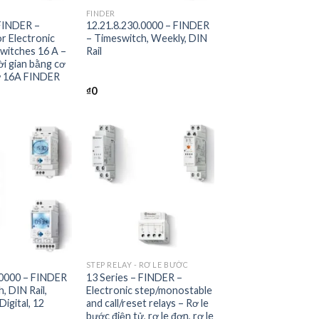
FINDER
 FINDER –
12.21.8.230.0000 – FINDER
r Electronic
– Timeswitch, Weekly, DIN
 switches 16 A –
Rail
i gian bằng cơ
ử 16A FINDER
₫
0
+
STEP RELAY - RƠ LE BƯỚC
.0000 – FINDER
13 Series – FINDER –
, DIN Rail,
Electronic step/monostable
Digital, 12
and call/reset relays – Rơ le
bước điện tử, rơ le đơn, rơ le