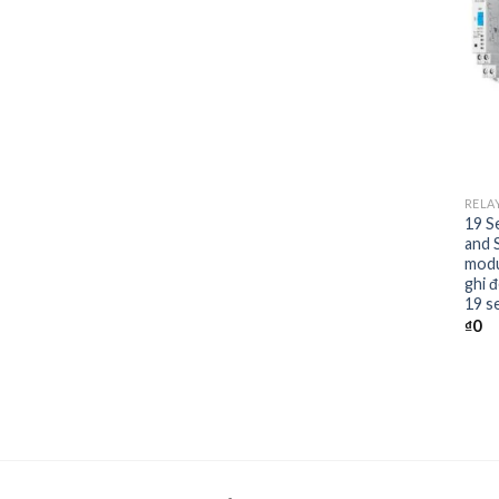
+
RELA
19 S
and 
modu
ghi đ
19 s
₫
0