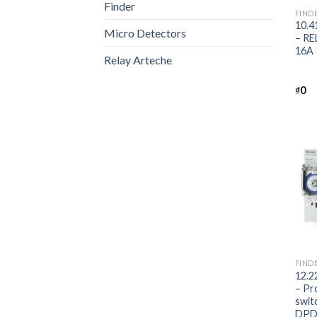
Finder
FIND
10.4
Micro Detectors
– RE
16A
Relay Arteche
₫
0
+
FIND
12.2
– Pr
swit
DPD