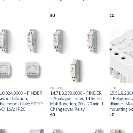
₫
0
₫
0
+
+
ER
FINDER
FINDER
1.0.024.0000 – FINDER
14.71.8.230.0000 – FINDER
15.51.8.230
ay: installation;
– Analogue Timer, 14 Series,
– Relay: inst
able,monostable; SPDT;
Multifunction, 30 s, 20 min, 1
dimmer; Mou
C; 16A; IP20
Changeover Relay
mounting bo
₫
0
₫
0