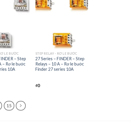
+
 RƠ LE BƯỚC
STEP RELAY - RƠ LE BƯỚC
 FINDER – Step
27 Series – FINDER – Step
A – Rơ le bước
Relays – 10 A – Rơ le bước
ries 10A
Finder 27 series 10A
₫
0
15