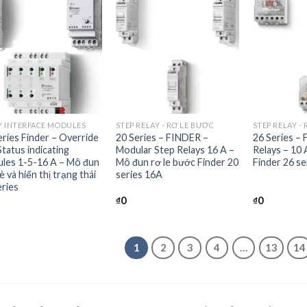
+
+
Y INTERFACE MODULES
STEP RELAY - RƠ LE BƯỚC
STEP RELAY -
eries Finder – Override
20 Series – FINDER –
26 Series –
Status indicating
Modular Step Relays 16 A –
Relays – 10 
les 1-5-16 A – Mô đun
Mô đun rơ le bước Finder 20
Finder 26 se
è và hiển thị trạng thái
series 16A
eries
₫
0
₫
0
1
2
3
4
…
13
14