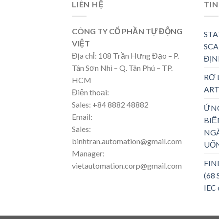
LIÊN HỆ
TIN
CÔNG TY CỔ PHẦN TỰ ĐỘNG
STA
VIỆT
SCA
Địa chỉ: 108 Trần Hưng Đạo – P.
ĐỊN
Tân Sơn Nhì – Q. Tân Phú – TP.
RƠ 
HCM
ART
Điện thoại:
Sales: +84 8882 48882
ỨN
Email:
BIẾ
Sales:
NG
binhtran.automation@gmail.com
UỐ
Manager:
FIN
vietautomation.corp@gmail.com
(68
IEC