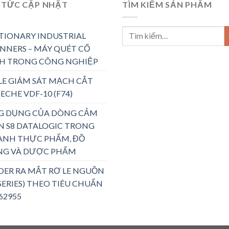
 TỨC CẬP NHẬT
TÌM KIẾM SẢN PHẨM
TIONARY INDUSTRIAL
NNERS – MÁY QUÉT CỐ
H TRONG CÔNG NGHIỆP
LE GIÁM SÁT MẠCH CẮT
ECHE VDF-10 (F74)
G DỤNG CỦA DÒNG CẢM
N S8 DATALOGIC TRONG
ÀNH THỰC PHẨM, ĐỒ
NG VÀ DƯỢC PHẨM
DER RA MẮT RƠ LE NGUỒN
 SERIES) THEO TIÊU CHUẨN
 62955