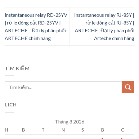
Instantaneous relay RD-2SYV
Instantaneous relay RJ-8SY |
| rờ le đóng cắt RD-2SYV |
rờ le đóng cắt RJ-8SY |
ARTECHE – Đại lý phân phối
ARTECHE -Đại lý phân phối
ARTECHE chính hãng
Arteche chính hãng
TÌM KIẾM
LỊCH
Tháng 8 2026
H
B
T
N
S
B
C