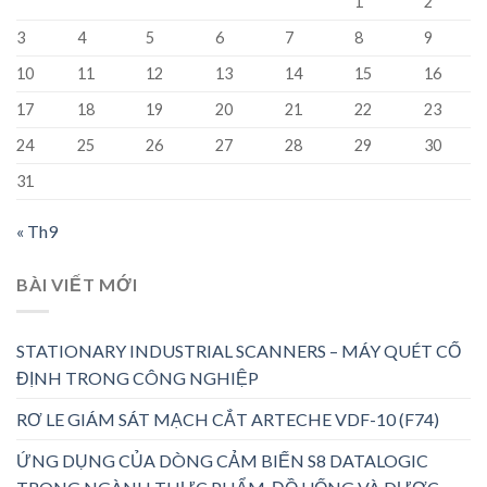
1
2
3
4
5
6
7
8
9
10
11
12
13
14
15
16
17
18
19
20
21
22
23
24
25
26
27
28
29
30
31
« Th9
BÀI VIẾT MỚI
STATIONARY INDUSTRIAL SCANNERS – MÁY QUÉT CỐ
ĐỊNH TRONG CÔNG NGHIỆP
RƠ LE GIÁM SÁT MẠCH CẮT ARTECHE VDF-10 (F74)
ỨNG DỤNG CỦA DÒNG CẢM BIẾN S8 DATALOGIC