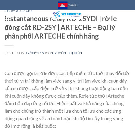
Skip
ភាសាខ្មែរ
to
RELAY ARTECHE
Instantaneous relay RD-2SYDI | rờ le
content
0
đóng cắt RD-2SY | ARTECHE – Đại lý
phân phối ARTECHE chính hãng
POSTED ON
12/03/2019
BY
NGUYỄN THỊ HIÊN
Còn được gọi là rơle đơn, các tiếp điểm tức thời thay đổi tức
thời từ vị trí không làm việc sang vị trí làm việc khi cuộn dây
của nó được cấp điện, trở về vị trí không hoạt động ban đầu
khi cuộn dây không được cấp thêm. Rơle tức thời Arteche
đảm bảo đáp ứng tối ưu. Hiệu suất và khả năng của chúng
làm cho chúng trở thành một lựa chọn tối ưu cho các ứng
dụng quan trọng về an toàn hoặc khi độ tin cậy trong vòng
đời mở rộng là bắt buộc: