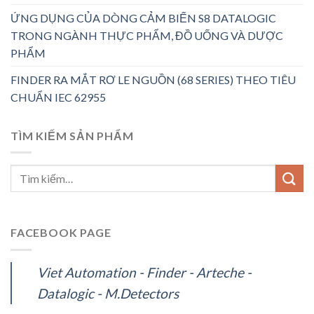
ỨNG DỤNG CỦA DÒNG CẢM BIẾN S8 DATALOGIC
TRONG NGÀNH THỰC PHẨM, ĐỒ UỐNG VÀ DƯỢC
PHẨM
FINDER RA MẮT RƠ LE NGUỒN (68 SERIES) THEO TIÊU
CHUẨN IEC 62955
TÌM KIẾM SẢN PHẨM
FACEBOOK PAGE
Viet Automation - Finder - Arteche -
Datalogic - M.Detectors