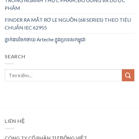
TRONG NGÀNH THỰC PHẨM, ĐỒ UỐNG VÀ DƯỢC
PHẨM
FINDER RA MẮT RƠ LE NGUỒN (68 SERIES) THEO TIÊU
CHUẨN IEC 62955
ភ្នាក់ងារចែកចាយ Arteche ក្នុងប្រទេសកម្ពុជា
SEARCH
LIÊN HỆ
CÔNG TY CỔ PHẦN TỰ ĐỘNG VIỆT