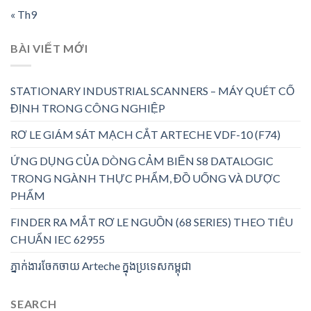
« Th9
BÀI VIẾT MỚI
STATIONARY INDUSTRIAL SCANNERS – MÁY QUÉT CỐ
ĐỊNH TRONG CÔNG NGHIỆP
RƠ LE GIÁM SÁT MẠCH CẮT ARTECHE VDF-10 (F74)
ỨNG DỤNG CỦA DÒNG CẢM BIẾN S8 DATALOGIC
TRONG NGÀNH THỰC PHẨM, ĐỒ UỐNG VÀ DƯỢC
PHẨM
FINDER RA MẮT RƠ LE NGUỒN (68 SERIES) THEO TIÊU
CHUẨN IEC 62955
ភ្នាក់ងារចែកចាយ Arteche ក្នុងប្រទេសកម្ពុជា
SEARCH