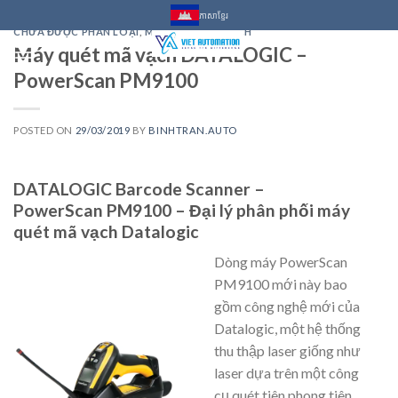
Skip
ភាសាខ្មែរ
to
CHƯA ĐƯỢC PHÂN LOẠI
,
MÁY QUÉT MÃ VẠCH
Máy quét mã vạch DATALOGIC –
content
0
PowerScan PM9100
POSTED ON
29/03/2019
BY
BINHTRAN.AUTO
DATALOGIC Barcode Scanner –
PowerScan PM9100 – Đại lý phân phối máy
quét mã vạch Datalogic
Dòng máy PowerScan
PM9100 mới này bao
gồm công nghệ mới của
Datalogic, một hệ thống
thu thập laser giống như
laser dựa trên một công
cụ quét tiên phong tiên