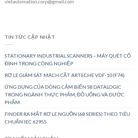
vietautomation.corp@gmail.com
TIN TỨC CẬP NHẬT
STATIONARY INDUSTRIAL SCANNERS – MÁY QUÉT CỐ
ĐỊNH TRONG CÔNG NGHIỆP
RƠ LE GIÁM SÁT MẠCH CẮT ARTECHE VDF-10 (F74)
ỨNG DỤNG CỦA DÒNG CẢM BIẾN S8 DATALOGIC
TRONG NGÀNH THỰC PHẨM, ĐỒ UỐNG VÀ DƯỢC
PHẨM
FINDER RA MẮT RƠ LE NGUỒN (68 SERIES) THEO TIÊU
CHUẨN IEC 62955