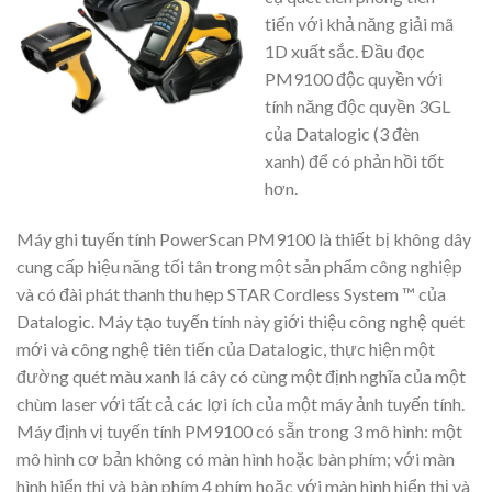
tiến với khả năng giải mã
1D xuất sắc. Đầu đọc
PM9100 độc quyền với
tính năng độc quyền 3GL
của Datalogic (3 đèn
xanh) để có phản hồi tốt
hơn.
Máy ghi tuyến tính PowerScan PM9100 là thiết bị không dây
cung cấp hiệu năng tối tân trong một sản phẩm công nghiệp
và có đài phát thanh thu hẹp STAR Cordless System ™ của
Datalogic. Máy tạo tuyến tính này giới thiệu công nghệ quét
mới và công nghệ tiên tiến của Datalogic, thực hiện một
đường quét màu xanh lá cây có cùng một định nghĩa của một
chùm laser với tất cả các lợi ích của một máy ảnh tuyến tính.
Máy định vị tuyến tính PM9100 có sẵn trong 3 mô hình: một
mô hình cơ bản không có màn hình hoặc bàn phím; với màn
hình hiển thị và bàn phím 4 phím hoặc với màn hình hiển thị và