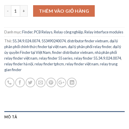
55.34.9.024.0074 - FINDER Power Relay, 4PDT, 24 VDC, 7 A, 55 Ser
THÊM VÀO GIỎ HÀNG
Danh mục:
Finder
,
PCB Relays
,
Relay công nghiệp
,
Relay interface modules
Thẻ:
55.34.9.024.0074
,
553490240074
,
distributor finder vietnam
,
đại lý
phân phối chính thức finder tại việt nam
,
đại lý phân phối relay finder
,
đại lý
ủy quyền Finder tại Việt Nam
,
finder distributor vietnam
,
nhà phân phối
relay finder việt nam
,
relay finder 55 series
,
relay finder 55.34.9.024.0074
,
relay finder hà nội
,
relay finder tphcm
,
relay finder việt nam
,
relay trung
gian finder
MÔ TẢ