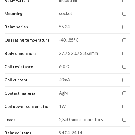
industrial
Relay variant
socket
Mounting
55.34
Relay series
-40…85°C
Operating temperature
27.7 x 20.7 x 35.8mm
Body dimensions
600Ω
Coil resistance
40mA
Coil current
AgNi
Contact material
1W
Coil power consumption
2,8×0,5mm connectors
Leads
94.04, 94.14
Related items