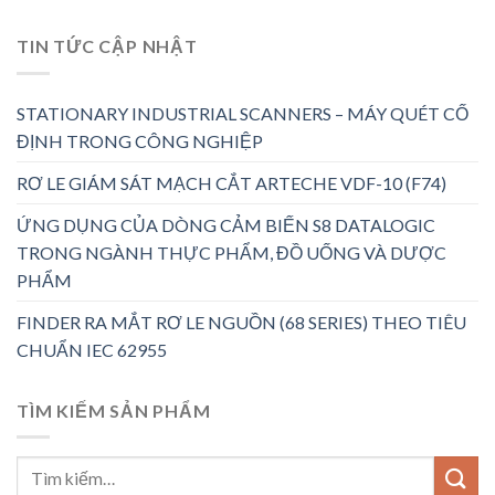
TIN TỨC CẬP NHẬT
STATIONARY INDUSTRIAL SCANNERS – MÁY QUÉT CỐ
ĐỊNH TRONG CÔNG NGHIỆP
RƠ LE GIÁM SÁT MẠCH CẮT ARTECHE VDF-10 (F74)
ỨNG DỤNG CỦA DÒNG CẢM BIẾN S8 DATALOGIC
TRONG NGÀNH THỰC PHẨM, ĐỒ UỐNG VÀ DƯỢC
PHẨM
FINDER RA MẮT RƠ LE NGUỒN (68 SERIES) THEO TIÊU
CHUẨN IEC 62955
TÌM KIẾM SẢN PHẨM