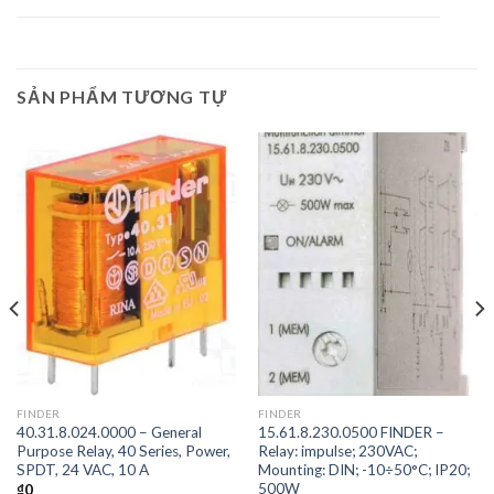
SẢN PHẨM TƯƠNG TỰ
FINDER
FINDER
40.31.8.024.0000 – General
15.61.8.230.0500 FINDER –
Purpose Relay, 40 Series, Power,
Relay: impulse; 230VAC;
SPDT, 24 VAC, 10 A
Mounting: DIN; -10÷50°C; IP20;
500W
₫
0