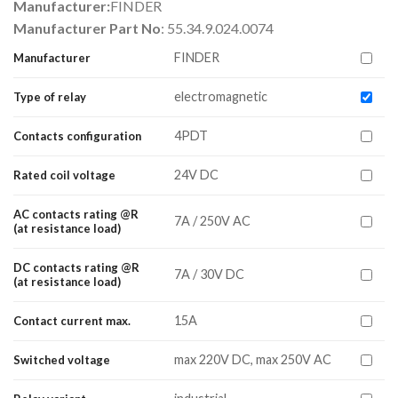
Manufacturer:
FINDER
Manufacturer Part No
: 55.34.9.024.0074
FINDER
Manufacturer
electromagnetic
Type of relay
4PDT
Contacts configuration
24V DC
Rated coil voltage
AC contacts rating @R
7A / 250V AC
(at resistance load)
DC contacts rating @R
7A / 30V DC
(at resistance load)
15A
Contact current max.
max 220V DC, max 250V AC
Switched voltage