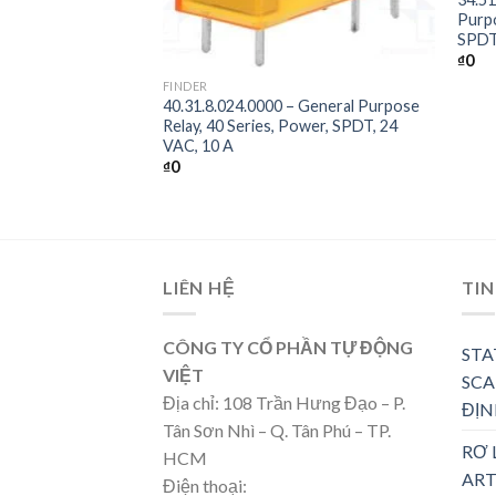
Purpo
SPDT
+
₫
0
Solid State Relay,
FINDER
40.31.8.024.0000 – General Purpose
lim, SPST-NO, 6 A,
Relay, 40 Series, Power, SPDT, 24
rough Hole
VAC, 10 A
₫
0
LIÊN HỆ
TIN
CÔNG TY CỔ PHẦN TỰ ĐỘNG
STA
VIỆT
SCA
Địa chỉ: 108 Trần Hưng Đạo – P.
ĐỊN
Tân Sơn Nhì – Q. Tân Phú – TP.
RƠ 
HCM
ART
Điện thoại: