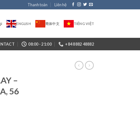
Thanh toán
Liên hệ
ែរ
ENGLISH
简体中文
TIẾNG VIỆT
NTACT
08:00 - 21:00
+84 8882 48882
LAY –
A, 56