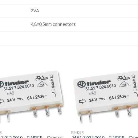
2VA
4,8×0,5mm connectors
+
R
FINDER
.7.012.0010 – FINDER – General
34.51.7.024.0010 – FINDER – Gen