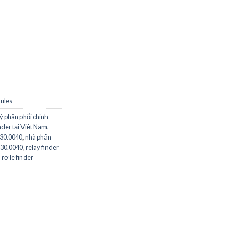
AC, 12 A, 56 Series, Socket số lượng
dules
lý phân phối chính
nder tại Việt Nam
,
230.0040
,
nhà phân
.230.0040
,
relay finder
,
rơ le finder