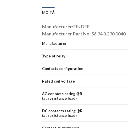
MÔ TẢ
Manufacturer:
FINDER
Manufacturer Part No
: 56.34.8.230.0040
Manufacturer
Type of relay
Contacts configuration
Rated coil voltage
AC contacts rating @R
(at resistance load)
DC contacts rating @R
(at resistance load)
Contact current max.