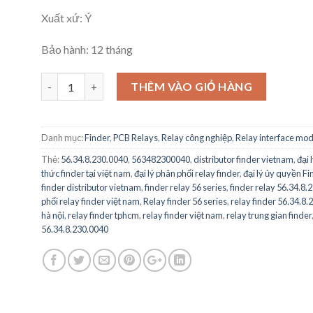
Xuất xứ: Ý
Bảo hành: 12 tháng
56.34.8.230.0040 - FINDER RELAY - Power Relay, 4PDT, 230V
THÊM VÀO GIỎ HÀNG
Danh mục:
Finder
,
PCB Relays
,
Relay công nghiệp
,
Relay interface mo
Thẻ:
56.34.8.230.0040
,
563482300040
,
distributor finder vietnam
,
đại 
thức finder tại việt nam
,
đại lý phân phối relay finder
,
đại lý ủy quyền Fi
finder distributor vietnam
,
finder relay 56 series
,
finder relay 56.34.8.
phối relay finder việt nam
,
Relay finder 56 series
,
relay finder 56.34.8
hà nội
,
relay finder tphcm
,
relay finder việt nam
,
relay trung gian finder
56.34.8.230.0040