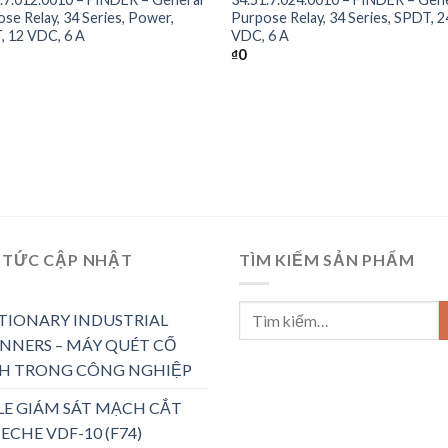
se Relay, 34 Series, Power,
Purpose Relay, 34 Series, SPDT, 2
, 12 VDC, 6 A
VDC, 6 A
₫
0
 TỨC CẬP NHẬT
TÌM KIẾM SẢN PHẨM
TIONARY INDUSTRIAL
NNERS – MÁY QUÉT CỐ
H TRONG CÔNG NGHIỆP
LE GIÁM SÁT MẠCH CẮT
ECHE VDF-10 (F74)