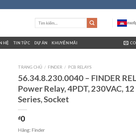
ភាសាខ្ម
ÊN HỆ
TIN TỨC
DỰ ÁN
KHUYẾN MÃI
CO
TRANG CHỦ
/
FINDER
/
PCB RELAYS
56.34.8.230.0040 – FINDER RE
Power Relay, 4PDT, 230VAC, 12 
Series, Socket
0
₫
Hãng: Finder