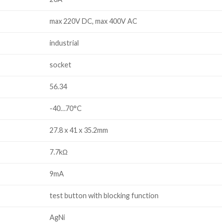
max 220V DC, max 400V AC
industrial
socket
56.34
-40…70°C
27.8 x 41 x 35.2mm
7.7kΩ
9mA
test button with blocking function
AgNi