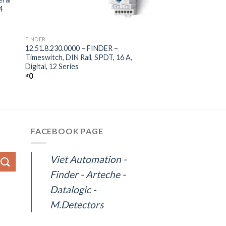
4
+
FINDER
12.51.8.230.0000 – FINDER –
Timeswitch, DIN Rail, SPDT, 16 A,
Digital, 12 Series
₫
0
FACEBOOK PAGE
Viet Automation -
Finder - Arteche -
Datalogic -
M.Detectors