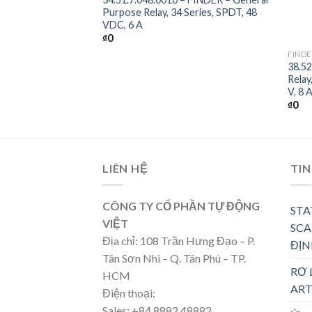
Series, Power,
Purpose Relay, 34 Series, SPDT, 48
A
VDC, 6 A
+
₫
0
FINDE
38.52
Relay
V, 8 
₫
0
LIÊN HỆ
TIN
CÔNG TY CỔ PHẦN TỰ ĐỘNG
STA
VIỆT
SCA
Địa chỉ: 108 Trần Hưng Đạo – P.
ĐỊN
Tân Sơn Nhì – Q. Tân Phú – TP.
RƠ 
HCM
ART
Điện thoại:
Sales: +84 8882 48882