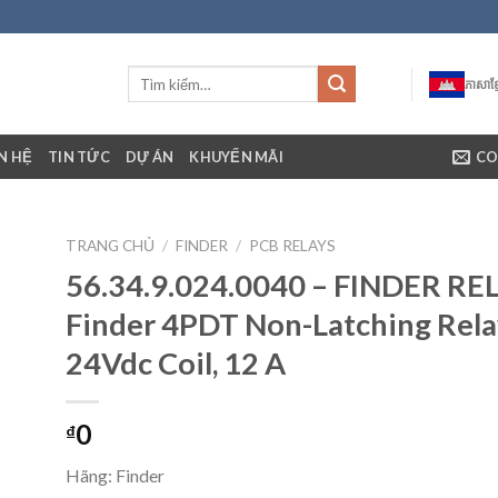
ភាសាខ្ម
ÊN HỆ
TIN TỨC
DỰ ÁN
KHUYẾN MÃI
CO
TRANG CHỦ
/
FINDER
/
PCB RELAYS
56.34.9.024.0040 – FINDER RE
Finder 4PDT Non-Latching Relay
24Vdc Coil, 12 A
0
₫
Hãng: Finder