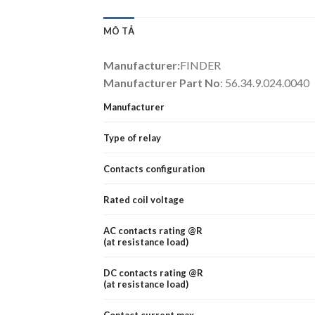
MÔ TẢ
Manufacturer:
FINDER
Manufacturer Part No
: 56.34.9.024.0040
Manufacturer
Type of relay
Contacts configuration
Rated coil voltage
AC contacts rating @R
(at resistance load)
DC contacts rating @R
(at resistance load)
Contact current max.