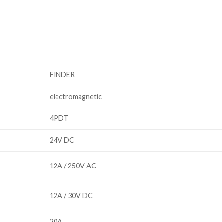
FINDER
electromagnetic
4PDT
24V DC
12A / 250V AC
12A / 30V DC
20A