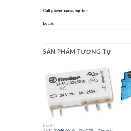
Coil power consumption
Leads
SẢN PHẨM TƯƠNG TỰ
+
FINDER
– FINDER – General
34.51.7.048.0010 – FINDER – General