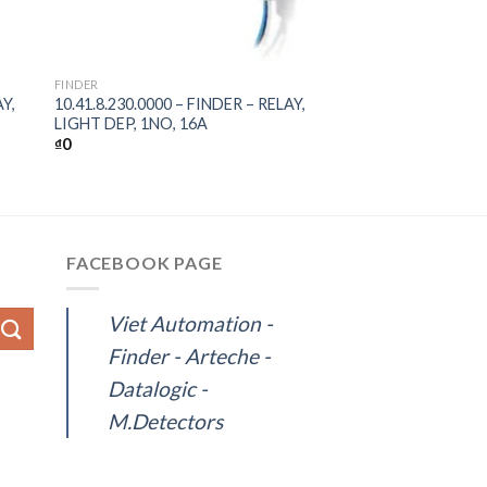
+
FINDER
AY,
10.41.8.230.0000 – FINDER – RELAY,
LIGHT DEP, 1NO, 16A
₫
0
FACEBOOK PAGE
Viet Automation -
Finder - Arteche -
Datalogic -
M.Detectors