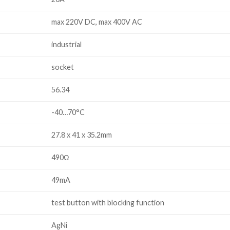
max 220V DC, max 400V AC
industrial
socket
56.34
-40…70°C
27.8 x 41 x 35.2mm
490Ω
49mA
test button with blocking function
AgNi