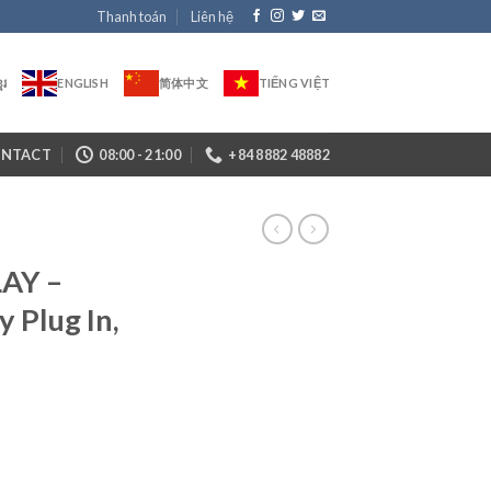
Thanh toán
Liên hệ
ែរ
ENGLISH
简体中文
TIẾNG VIỆT
NTACT
08:00 - 21:00
+84 8882 48882
LAY –
 Plug In,