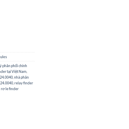
g Relay Plug In, 24Vdc Coil, 12 A số lượng
dules
lý phân phối chính
nder tại Việt Nam
,
024.0040
,
nhà phân
.024.0040
,
relay finder
,
rơ le finder