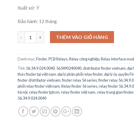
Xuất xứ: Ý
Bảo hành: 12 tháng
56.34.9.024.0040 - FINDER RELAY - Finder 4PDT Non-Latchin
THÊM VÀO GIỎ HÀNG
Danh mục:
Finder
,
PCB Relays
,
Relay công nghiệp
,
Relay interface mo
Thẻ:
56.34.9.024.0040
,
563490240040
,
distributor finder vietnam
,
đại 
thức finder tại việt nam
,
đại lý phân phối relay finder
,
đại lý ủy quyền Fi
finder distributor vietnam
,
finder relay 56 series
,
finder relay 56.34.9.
phối relay finder việt nam
,
Relay finder 56 series
,
relay finder 56.34.9
hà nội
,
relay finder tphcm
,
relay finder việt nam
,
relay trung gian finder
56.34.9.024.0040