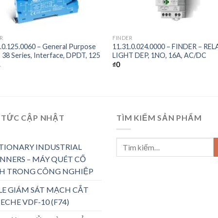
+
R
FINDER
.0.125.0060 – General Purpose
11.31.0.024.0000 – FINDER – REL
, 38 Series, Interface, DPDT, 125
LIGHT DEP, 1NO, 16A, AC/DC
A
₫
0
 TỨC CẬP NHẬT
TÌM KIẾM SẢN PHẨM
TIONARY INDUSTRIAL
NNERS – MÁY QUÉT CỐ
H TRONG CÔNG NGHIỆP
LE GIÁM SÁT MẠCH CẮT
ECHE VDF-10 (F74)