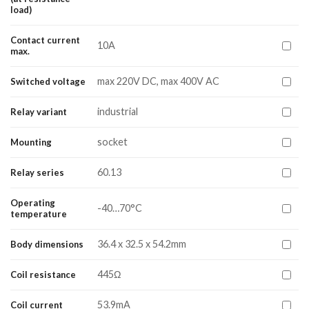
load)
Contact current
10A
max.
max 220V DC, max 400V AC
Switched voltage
industrial
Relay variant
socket
Mounting
60.13
Relay series
Operating
-40…70°C
temperature
36.4 x 32.5 x 54.2mm
Body dimensions
445Ω
Coil resistance
53.9mA
Coil current