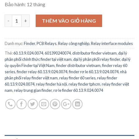
Bảo hành: 12 tháng
60.13.9.024.0074 - Rơ le Finder - General Purpose Relay, 60 Serie
THÊM VÀO GIỎ HÀNG
Danh mục:
Finder
,
PCB Relays
,
Relay công nghiệp
,
Relay interface modules
Thẻ:
60.13.9.024.0074
,
601390240074
,
distributor finder vietnam
,
đại lý
phân phối chính thức finder tại việt nam
,
đại lý phân phối relay finder
,
đại lý
ủy quyền Finder tại Việt Nam
,
finder distributor vietnam
,
finder relay 60
series
,
finder relay 60.13.9.024.0074
,
finder rơ le 60.13.9.024.0074
,
nhà
phân phối relay finder việt nam
,
relay finder 60 series
,
relay finder
60.13.9.024.0074
,
relay finder hà nội
,
relay finder tphcm
,
relay finder việt
nam
,
relay trung gian finder
,
rơ le finder 60.13.9.024.0074