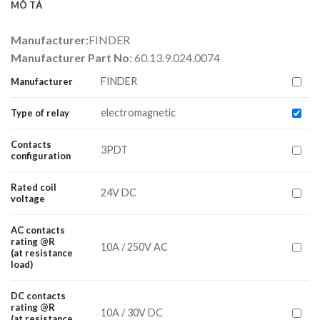
MÔ TẢ
Manufacturer:
FINDER
Manufacturer Part No
: 60.13.9.024.0074
FINDER
Manufacturer
electromagnetic
Type of relay
Contacts
3PDT
configuration
Rated coil
24V DC
voltage
AC contacts
rating @R
10A / 250V AC
(at resistance
load)
DC contacts
rating @R
10A / 30V DC
(at resistance