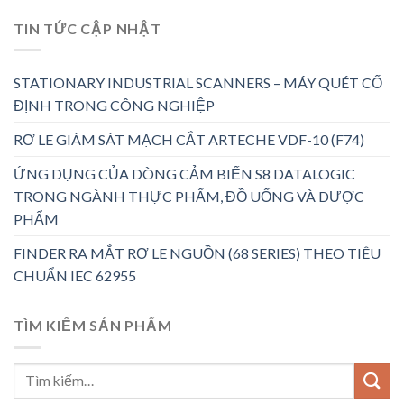
TIN TỨC CẬP NHẬT
STATIONARY INDUSTRIAL SCANNERS – MÁY QUÉT CỐ
ĐỊNH TRONG CÔNG NGHIỆP
RƠ LE GIÁM SÁT MẠCH CẮT ARTECHE VDF-10 (F74)
ỨNG DỤNG CỦA DÒNG CẢM BIẾN S8 DATALOGIC
TRONG NGÀNH THỰC PHẨM, ĐỒ UỐNG VÀ DƯỢC
PHẨM
FINDER RA MẮT RƠ LE NGUỒN (68 SERIES) THEO TIÊU
CHUẨN IEC 62955
TÌM KIẾM SẢN PHẨM