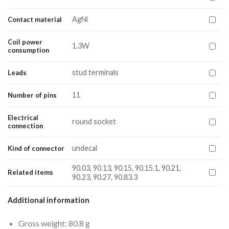
AgNi
Contact material
Coil power
1.3W
consumption
stud terminals
Leads
11
Number of pins
Electrical
round socket
connection
undecal
Kind of connector
90.03, 90.13, 90.15, 90.15.1, 90.21,
Related items
90.23, 90.27, 90.83.3
Additional information
Gross weight: 80.8 g