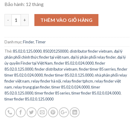
Bảo hành: 12 tháng
85.02.0.125.0000 - FINDER - Analog Timer, Miniature Plug In, 85 Se
THÊM VÀO GIỎ HÀNG
Danh mục:
Finder
,
Timer
Thẻ:
85.02.0.125.0000
,
850201250000
,
distributor finder vietnam
,
đại lý
phân phối chính thức finder tại việt nam
,
đại lý phân phối relay finder
,
đại lý
ủy quyền Finder tại Việt Nam
,
finder 85.02.0.024.0000
,
finder
85.02.0.125.0000
,
finder distributor vietnam
,
finder timer 85 serries
,
finder
timer 85.02.0.024.0000
,
finder timer 85.02.0.125.0000
,
nhà phân phối relay
finder việt nam
,
relay finder hà nội
,
relay finder tphcm
,
relay finder việt
nam
,
relay trung gian finder
,
timer 85.02.0.024.0000
,
timer
85.02.0.125.0000
,
timer finder 85 series
,
timer finder 85.02.0.024.0000
,
timer finder 85.02.0.125.0000