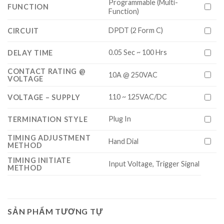
Programmable (Multi-
FUNCTION
Function)
DPDT (2 Form C)
CIRCUIT
0.05 Sec ~ 100 Hrs
DELAY TIME
CONTACT RATING @
10A @ 250VAC
VOLTAGE
110 ~ 125VAC/DC
VOLTAGE – SUPPLY
Plug In
TERMINATION STYLE
TIMING ADJUSTMENT
Hand Dial
METHOD
TIMING INITIATE
Input Voltage, Trigger Signal
METHOD
SẢN PHẨM TƯƠNG TỰ