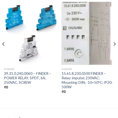
FINDER
FINDER
39.31.0.240.0060 – FINDER –
15.61.8.230.0500 FINDER –
POWER RELAY, SPDT, 6A,
Relay: impulse; 230VAC;
250VAC, SCREW
Mounting: DIN; -10÷50°C; IP20;
500W
₫
0
₫
0