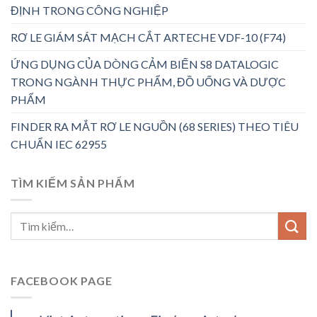
ĐỊNH TRONG CÔNG NGHIỆP
RƠ LE GIÁM SÁT MẠCH CẮT ARTECHE VDF-10 (F74)
ỨNG DỤNG CỦA DÒNG CẢM BIẾN S8 DATALOGIC
TRONG NGÀNH THỰC PHẨM, ĐỒ UỐNG VÀ DƯỢC
PHẨM
FINDER RA MẮT RƠ LE NGUỒN (68 SERIES) THEO TIÊU
CHUẨN IEC 62955
TÌM KIẾM SẢN PHẨM
FACEBOOK PAGE