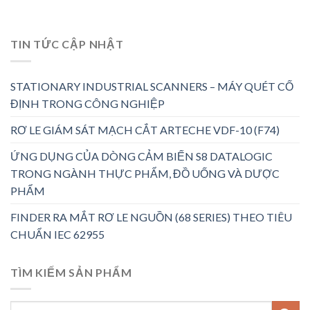
TIN TỨC CẬP NHẬT
STATIONARY INDUSTRIAL SCANNERS – MÁY QUÉT CỐ
ĐỊNH TRONG CÔNG NGHIỆP
RƠ LE GIÁM SÁT MẠCH CẮT ARTECHE VDF-10 (F74)
ỨNG DỤNG CỦA DÒNG CẢM BIẾN S8 DATALOGIC
TRONG NGÀNH THỰC PHẨM, ĐỒ UỐNG VÀ DƯỢC
PHẨM
FINDER RA MẮT RƠ LE NGUỒN (68 SERIES) THEO TIÊU
CHUẨN IEC 62955
TÌM KIẾM SẢN PHẨM