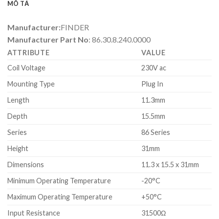
MÔ TẢ
Manufacturer:
FINDER
Manufacturer Part No
: 86.30.8.240.0000
ATTRIBUTE
VALUE
Coil Voltage
230V ac
Mounting Type
Plug In
Length
11.3mm
Depth
15.5mm
Series
86 Series
Height
31mm
Dimensions
11.3 x 15.5 x 31mm
Minimum Operating Temperature
-20°C
Maximum Operating Temperature
+50°C
Input Resistance
31500Ω