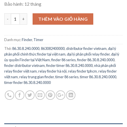
Bảo hành: 12 tháng
86.30.8.240.0000 - FINDER - Finder Rơ le 230V ac Plug In Interfa
THÊM VÀO GIỎ HÀNG
Danh mục:
Finder
,
Timer
Thẻ:
86.30.8.240.0000
,
863082400000
,
distributor finder vietnam
,
đại lý
phân phối chính thức finder tại việt nam
,
đại lý phân phối relay finder
,
đại lý
ủy quyền Finder tại Việt Nam
,
finder 86 series
,
finder 86.30.8.240.0000
,
finder distributor vietnam
,
finder timer 86.30.8.240.0000
,
nhà phân phối
relay finder việt nam
,
relay finder hà nội
,
relay finder tphcm
,
relay finder
việt nam
,
relay trung gian finder
,
timer 86 series
,
timer 86.30.8.240.0000
,
timer finder 86.30.8.240.0000