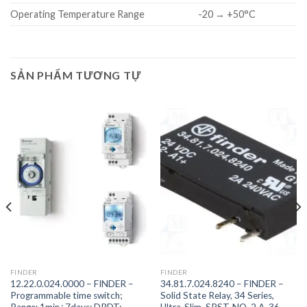
Operating Temperature Range
-20 → +50°C
SẢN PHẨM TƯƠNG TỰ
FINDER
FINDER
12.22.0.024.0000 – FINDER –
34.81.7.024.8240 – FINDER –
Programmable time switch;
Solid State Relay, 34 Series,
Range: 1min÷7days; DPDT;
Ultra-Slim, SPST-NO, 2 A, 36