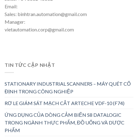
Email:
Sales: binhtran.automation@gmail.com
Manager:
vietautomation.corp@gmail.com
TIN TỨC CẬP NHẬT
STATIONARY INDUSTRIAL SCANNERS – MÁY QUÉT CỐ
ĐỊNH TRONG CÔNG NGHIỆP
RƠ LE GIÁM SÁT MẠCH CẮT ARTECHE VDF-10 (F74)
ỨNG DỤNG CỦA DÒNG CẢM BIẾN S8 DATALOGIC
TRONG NGÀNH THỰC PHẨM, ĐỒ UỐNG VÀ DƯỢC
PHẨM