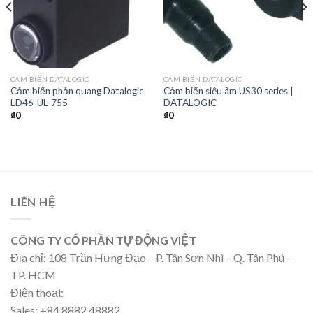
CẢM BIẾN DATALOGIC
CẢM BIẾN DATALOGIC
Cảm biến phản quang Datalogic
Cảm biến siêu âm US30 series |
LD46-UL-755
DATALOGIC
₫
0
₫
0
LIÊN HỆ
CÔNG TY CỔ PHẦN TỰ ĐỘNG VIỆT
Địa chỉ: 108 Trần Hưng Đạo – P. Tân Sơn Nhì – Q. Tân Phú –
TP. HCM
Điện thoại:
Sales: +84 8882 48882