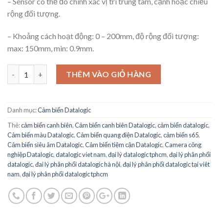
– Sensor có thể đo chính xác vị trí trung tâm, cạnh hoặc chiều
rộng đối tượng.
– Khoảng cách hoạt động: 0 – 200mm, độ rộng đối tượng:
max: 150mm, min: 0.9mm.
Cảm biến canh biên Datalogic S65-Z series số lượng
THÊM VÀO GIỎ HÀNG
Danh mục:
Cảm biến Datalogic
Thẻ:
cảm biến canh biên
,
Cảm biến canh biên Datalogic
,
cảm biến datalogic
,
Cảm biến màu Datalogic
,
Cảm biến quang điện Datalogic
,
cảm biến s65
,
Cảm biến siêu âm Datalogic
,
Cảm biến tiệm cận Datalogic
,
Camera công
nghiệp Datalogic
,
datalogic viet nam
,
đại lý datalogic tphcm
,
đại lý phân phối
datalogic
,
đai lý phân phối datalogic hà nội
,
đại lý phân phối datalogic tại viêt
nam
,
đại lý phân phối datalogic tphcm