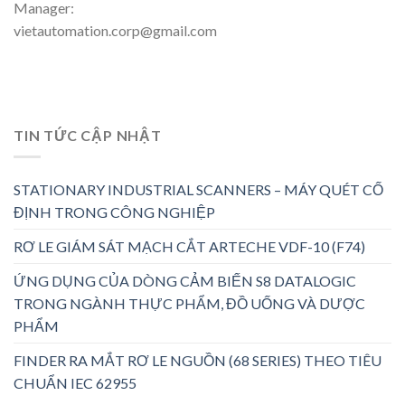
Manager:
vietautomation.corp@gmail.com
TIN TỨC CẬP NHẬT
STATIONARY INDUSTRIAL SCANNERS – MÁY QUÉT CỐ
ĐỊNH TRONG CÔNG NGHIỆP
RƠ LE GIÁM SÁT MẠCH CẮT ARTECHE VDF-10 (F74)
ỨNG DỤNG CỦA DÒNG CẢM BIẾN S8 DATALOGIC
TRONG NGÀNH THỰC PHẨM, ĐỒ UỐNG VÀ DƯỢC
PHẨM
FINDER RA MẮT RƠ LE NGUỒN (68 SERIES) THEO TIÊU
CHUẨN IEC 62955