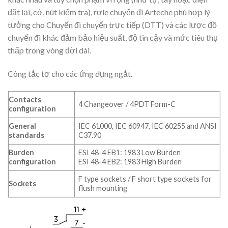
đặt lại, cờ, nút kiểm tra), rơle chuyến đi Arteche phù hợp lý
tưởng cho Chuyến đi chuyển trực tiếp (DTT) và các lược đồ
chuyến đi khác đảm bảo hiệu suất, độ tin cậy và mức tiêu thụ
thấp trong vòng đời dài.
Công tắc tơ cho các ứng dụng ngắt.
Contacts
4 Changeover / 4PDT Form-C
configuration
General
IEC 61000, IEC 60947, IEC 60255 and ANSI
standards
C37.90
Burden
ESI 48-4 EB1: 1983 Low Burden
configuration
ESI 48-4 EB2: 1983 High Burden
F type sockets / F short type sockets for
Sockets
flush mounting