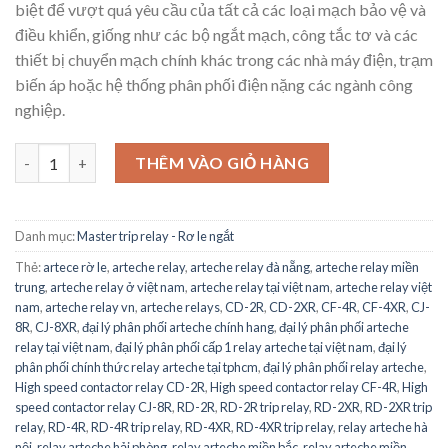
biệt để vượt quá yêu cầu của tất cả các loại mạch bảo vệ và
điều khiển, giống như các bộ ngắt mạch, công tắc tơ và các
thiết bị chuyển mạch chính khác trong các nhà máy điện, trạm
biến áp hoặc hệ thống phân phối điện nặng các ngành công
nghiệp.
High speed contactor relay CF-4R ARTECHE - Công tắc tơ CF-4R
THÊM VÀO GIỎ HÀNG
Danh mục:
Master trip relay - Rơ le ngắt
Thẻ:
artece rờ le
,
arteche relay
,
arteche relay đà nẵng
,
arteche relay miền
trung
,
arteche relay ở việt nam
,
arteche relay tại việt nam
,
arteche relay việt
nam
,
arteche relay vn
,
arteche relays
,
CD-2R
,
CD-2XR
,
CF-4R
,
CF-4XR
,
CJ-
8R
,
CJ-8XR
,
đại lý phân phối arteche chính hang
,
đại lý phân phối arteche
relay tại việt nam
,
đại lý phân phối cấp 1 relay arteche tại việt nam
,
đại lý
phân phối chính thức relay arteche tại tphcm
,
đại lý phân phối relay arteche
,
High speed contactor relay CD-2R
,
High speed contactor relay CF-4R
,
High
speed contactor relay CJ-8R
,
RD-2R
,
RD-2R trip relay
,
RD-2XR
,
RD-2XR trip
relay
,
RD-4R
,
RD-4R trip relay
,
RD-4XR
,
RD-4XR trip relay
,
relay arteche hà
nội
,
relay arteche hải phòng
,
relay arteche miền bắc
,
relay arteche miền