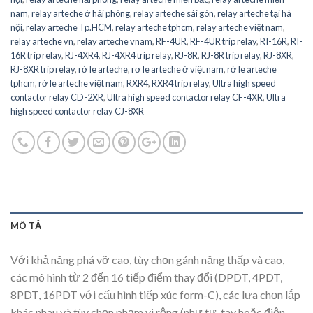
nam
,
relay arteche ở hải phòng
,
relay arteche sài gòn
,
relay arteche tại hà
nội
,
relay arteche Tp.HCM
,
relay arteche tphcm
,
relay arteche việt nam
,
relay arteche vn
,
relay arteche vnam
,
RF-4UR
,
RF-4UR trip relay
,
RI-16R
,
RI-
16R trip relay
,
RJ-4XR4
,
RJ-4XR4 trip relay
,
RJ-8R
,
RJ-8R trip relay
,
RJ-8XR
,
RJ-8XR trip relay
,
rờ le arteche
,
rơ le arteche ở việt nam
,
rờ le arteche
tphcm
,
rờ le arteche việt nam
,
RXR4
,
RXR4 trip relay
,
Ultra high speed
contactor relay CD-2XR
,
Ultra high speed contactor relay CF-4XR
,
Ultra
high speed contactor relay CJ-8XR
MÔ TẢ
Với khả năng phá vỡ cao, tùy chọn gánh nặng thấp và cao,
các mô hình từ 2 đến 16 tiếp điểm thay đổi (DPDT, 4PDT,
8PDT, 16PDT với cấu hình tiếp xúc form-C), các lựa chọn lắp
khác nhau và tùy chọn phạm vi rộng (như tự, tay hoặc điện