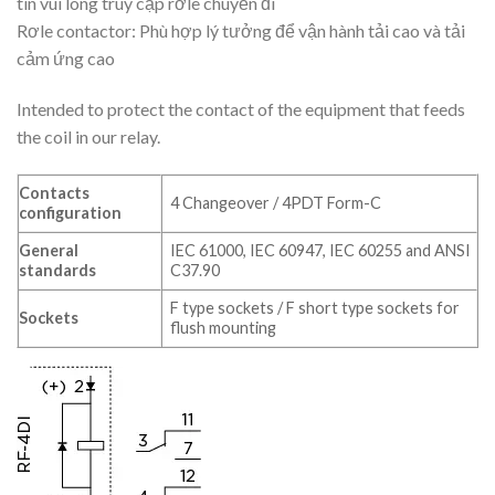
tin vui lòng truy cập rơle chuyến đi
Rơle contactor: Phù hợp lý tưởng để vận hành tải cao và tải
cảm ứng cao
Intended to protect the contact of the equipment that feeds
the coil in our relay.
Contacts
4 Changeover / 4PDT Form-C
configuration
General
IEC 61000, IEC 60947, IEC 60255 and ANSI
standards
C37.90
F type sockets / F short type sockets for
Sockets
flush mounting