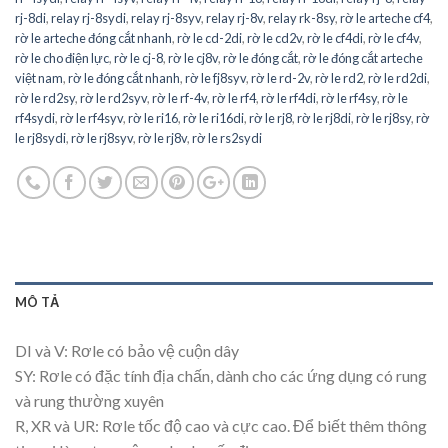
rj-8di
,
relay rj-8sydi
,
relay rj-8syv
,
relay rj-8v
,
relay rk-8sy
,
rờ le arteche cf4
,
rờ le arteche đóng cắt nhanh
,
rờ le cd-2di
,
rờ le cd2v
,
rờ le cf4di
,
rờ le cf4v
,
rờ le cho điện lực
,
rờ le cj-8
,
rờ le cj8v
,
rờ le đóng cắt
,
rờ le đóng cắt arteche
việt nam
,
rờ le đóng cắt nhanh
,
rờ le fj8syv
,
rờ le rd-2v
,
rờ le rd2
,
rờ le rd2di
,
rờ le rd2sy
,
rờ le rd2syv
,
rờ le rf-4v
,
rờ le rf4
,
rờ le rf4di
,
rờ le rf4sy
,
rờ le
rf4sydi
,
rờ le rf4syv
,
rờ le ri16
,
rờ le ri16di
,
rờ le rj8
,
rờ le rj8di
,
rờ le rj8sy
,
rờ
le rj8sydi
,
rờ le rj8syv
,
rờ le rj8v
,
rờ le rs2sydi
MÔ TẢ
DI và V: Rơle có bảo vệ cuộn dây
SY: Rơle có đặc tính địa chấn, dành cho các ứng dụng có rung
và rung thường xuyên
R, XR và UR: Rơle tốc độ cao và cực cao. Để biết thêm thông