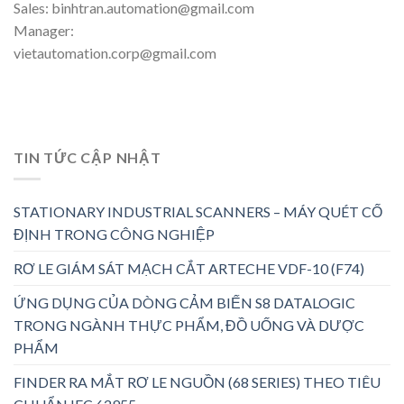
Sales: binhtran.automation@gmail.com
Manager:
vietautomation.corp@gmail.com
TIN TỨC CẬP NHẬT
STATIONARY INDUSTRIAL SCANNERS – MÁY QUÉT CỐ
ĐỊNH TRONG CÔNG NGHIỆP
RƠ LE GIÁM SÁT MẠCH CẮT ARTECHE VDF-10 (F74)
ỨNG DỤNG CỦA DÒNG CẢM BIẾN S8 DATALOGIC
TRONG NGÀNH THỰC PHẨM, ĐỒ UỐNG VÀ DƯỢC
PHẨM
FINDER RA MẮT RƠ LE NGUỒN (68 SERIES) THEO TIÊU