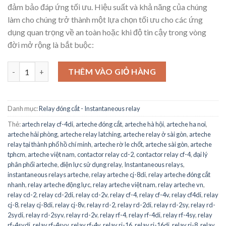
đảm bảo đáp ứng tối ưu. Hiệu suất và khả năng của chúng
làm cho chúng trở thành một lựa chọn tối ưu cho các ứng
dụng quan trọng về an toàn hoặc khi độ tin cậy trong vòng
đời mở rộng là bắt buộc:
Instantaneous relay RD-4V | rờ le đóng cắt RD-4V | ARTECHE​ số
THÊM VÀO GIỎ HÀNG
Danh mục:
Relay đóng cắt - Instantaneous relay
Thẻ:
artech relay cf-4di
,
arteche đóng cắt
,
arteche hà hội
,
arteche ha noi
,
arteche hải phòng
,
arteche relay latching
,
arteche relay ở sài gòn
,
arteche
relay tại thành phố hồ chí minh
,
arteche rờ le chốt
,
arteche sài gòn
,
arteche
tphcm
,
arteche việt nam
,
contactor relay cd-2
,
contactor relay cf-4
,
đại lý
phân phối arteche
,
điện lực sử dụng relay
,
Instantaneous relays
,
instantaneous relays arteche
,
relay arteche cj-8di
,
relay arteche đóng cắt
nhanh
,
relay arteche động lực
,
relay arteche việt nam
,
relay arteche vn
,
relay cd-2
,
relay cd-2di
,
relay cd-2v
,
relay cf-4
,
relay cf-4v
,
relay cf4di
,
relay
cj-8
,
relay cj-8di
,
relay cj-8v
,
relay rd-2
,
relay rd-2di
,
relay rd-2sy
,
relay rd-
2sydi
,
relay rd-2syv
,
relay rd-2v
,
relay rf-4
,
relay rf-4di
,
relay rf-4sy
,
relay
rf-4sydi
,
relay rf-4syv
,
relay rf-4v
,
relay ri-16
,
relay ri-16di
,
relay rj-8
,
relay