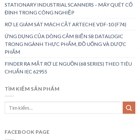
STATIONARY INDUSTRIAL SCANNERS – MÁY QUÉT CỐ
ĐỊNH TRONG CÔNG NGHIỆP
RƠ LE GIÁM SÁT MẠCH CẮT ARTECHE VDF-10 (F74)
ỨNG DỤNG CỦA DÒNG CẢM BIẾN S8 DATALOGIC
TRONG NGÀNH THỰC PHẨM, ĐỒ UỐNG VÀ DƯỢC
PHẨM
FINDER RA MẮT RƠ LE NGUỒN (68 SERIES) THEO TIÊU
CHUẨN IEC 62955
TÌM KIẾM SẢN PHẨM
FACEBOOK PAGE