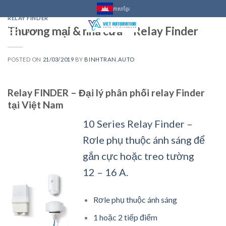
Skip
ភាសាខ្មែរ
to
RELAY FINDER
Thương mại & nhà cửa – Relay Finder
content
0
POSTED ON
21/03/2019
BY
BINHTRAN.AUTO
Relay FINDER – Đại lý phân phối relay Finder
tại Việt Nam
10 Series Relay Finder –
Rơle phụ thuộc ánh sáng để
gắn cực hoặc treo tường
12 – 16 A.
Rơle phụ thuộc ánh sáng
1 hoặc 2 tiếp điểm