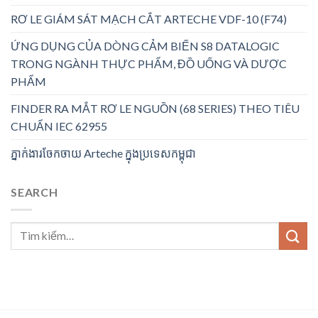
RƠ LE GIÁM SÁT MẠCH CẮT ARTECHE VDF-10 (F74)
ỨNG DỤNG CỦA DÒNG CẢM BIẾN S8 DATALOGIC
TRONG NGÀNH THỰC PHẨM, ĐỒ UỐNG VÀ DƯỢC
PHẨM
FINDER RA MẮT RƠ LE NGUỒN (68 SERIES) THEO TIÊU
CHUẨN IEC 62955
ភ្នាក់ងារចែកចាយ Arteche ក្នុងប្រទេសកម្ពុជា
SEARCH