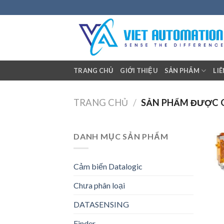
Skip
to
content
TRANG CHỦ
GIỚI THIỆU
SẢN PHẨM
LI
TRANG CHỦ
/
SẢN PHẨM ĐƯỢC G
DANH MỤC SẢN PHẨM
Cảm biến Datalogic
Chưa phân loại
DATASENSING
+
Finder