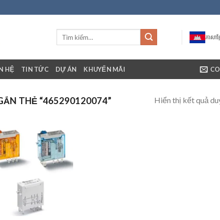
ភាសាខ្ម
ÊN HỆ
TIN TỨC
DỰ ÁN
KHUYẾN MÃI
CO
Hiển thị kết quả du
ẮN THẺ “465290120074”