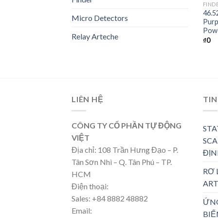
FIND
46.5
Micro Detectors
Purp
Powe
Relay Arteche
₫
0
LIÊN HỆ
TIN
CÔNG TY CỔ PHẦN TỰ ĐỘNG
STA
VIỆT
SCA
Địa chỉ: 108 Trần Hưng Đạo – P.
ĐỊN
Tân Sơn Nhì – Q. Tân Phú – TP.
RƠ 
HCM
ART
Điện thoại:
Sales: +84 8882 48882
ỨN
Email:
BIẾ