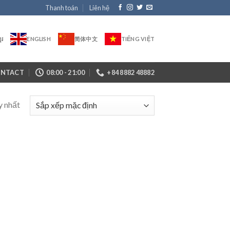
Thanh toán
Liên hệ
ែរ
ENGLISH
简体中文
TIẾNG VIỆT
NTACT
08:00 - 21:00
+84 8882 48882
y nhất