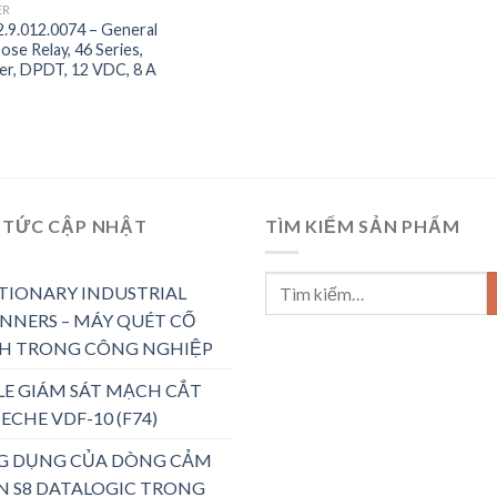
ER
2.9.012.0074 – General
ose Relay, 46 Series,
r, DPDT, 12 VDC, 8 A
 TỨC CẬP NHẬT
TÌM KIẾM SẢN PHẨM
TIONARY INDUSTRIAL
NNERS – MÁY QUÉT CỐ
H TRONG CÔNG NGHIỆP
LE GIÁM SÁT MẠCH CẮT
ECHE VDF-10 (F74)
G DỤNG CỦA DÒNG CẢM
N S8 DATALOGIC TRONG