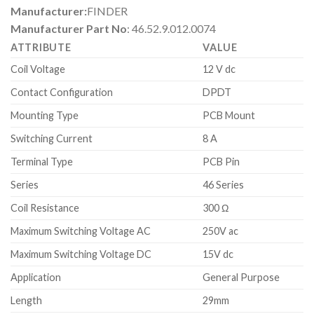
Manufacturer:
FINDER
Manufacturer Part No
: 46.52.9.012.0074
ATTRIBUTE
VALUE
Coil Voltage
12 V dc
Contact Configuration
DPDT
Mounting Type
PCB Mount
Switching Current
8 A
Terminal Type
PCB Pin
Series
46 Series
Coil Resistance
300 Ω
Maximum Switching Voltage AC
250V ac
Maximum Switching Voltage DC
15V dc
Application
General Purpose
Length
29mm