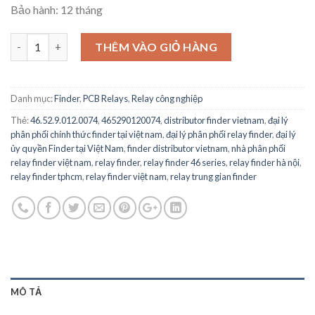
Bảo hành: 12 tháng
46.52.9.012.0074 - General Purpose Relay, 46 Series, Power, DPDT
THÊM VÀO GIỎ HÀNG
Danh mục:
Finder
,
PCB Relays
,
Relay công nghiệp
Thẻ:
46.52.9.012.0074
,
465290120074
,
distributor finder vietnam
,
đại lý
phân phối chính thức finder tại việt nam
,
đại lý phân phối relay finder
,
đại lý
ủy quyền Finder tại Việt Nam
,
finder distributor vietnam
,
nhà phân phối
relay finder việt nam
,
relay finder
,
relay finder 46 series
,
relay finder hà nội
,
relay finder tphcm
,
relay finder việt nam
,
relay trung gian finder
MÔ TẢ