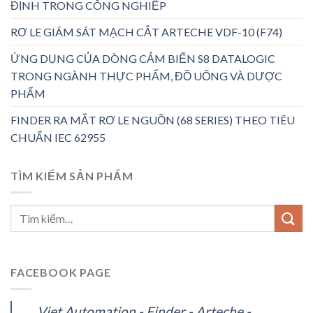
ĐỊNH TRONG CÔNG NGHIỆP
RƠ LE GIÁM SÁT MẠCH CẮT ARTECHE VDF-10 (F74)
ỨNG DỤNG CỦA DÒNG CẢM BIẾN S8 DATALOGIC
TRONG NGÀNH THỰC PHẨM, ĐỒ UỐNG VÀ DƯỢC
PHẨM
FINDER RA MẮT RƠ LE NGUỒN (68 SERIES) THEO TIÊU
CHUẨN IEC 62955
TÌM KIẾM SẢN PHẨM
FACEBOOK PAGE
Viet Automation - Finder - Arteche -