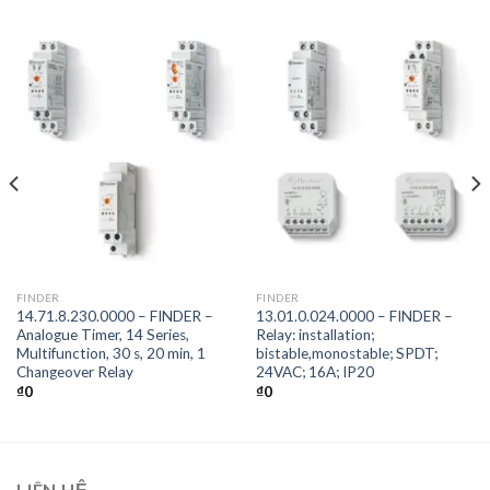
FINDER
FINDER
14.71.8.230.0000 – FINDER –
13.01.0.024.0000 – FINDER –
Analogue Timer, 14 Series,
Relay: installation;
Multifunction, 30 s, 20 min, 1
bistable,monostable; SPDT;
Changeover Relay
24VAC; 16A; IP20
₫
0
₫
0
LIÊN HỆ