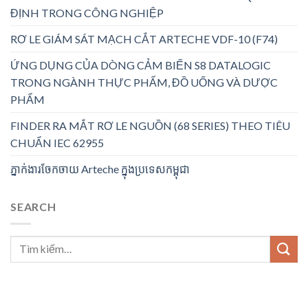
ĐỊNH TRONG CÔNG NGHIỆP
RƠ LE GIÁM SÁT MẠCH CẮT ARTECHE VDF-10 (F74)
ỨNG DỤNG CỦA DÒNG CẢM BIẾN S8 DATALOGIC
TRONG NGÀNH THỰC PHẨM, ĐỒ UỐNG VÀ DƯỢC
PHẨM
FINDER RA MẮT RƠ LE NGUỒN (68 SERIES) THEO TIÊU
CHUẨN IEC 62955
ភ្នាក់ងារចែកចាយ Arteche ក្នុងប្រទេសកម្ពុជា
SEARCH