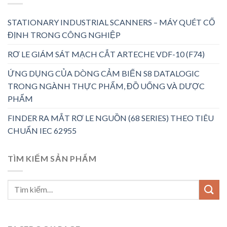
STATIONARY INDUSTRIAL SCANNERS – MÁY QUÉT CỐ
ĐỊNH TRONG CÔNG NGHIỆP
RƠ LE GIÁM SÁT MẠCH CẮT ARTECHE VDF-10 (F74)
ỨNG DỤNG CỦA DÒNG CẢM BIẾN S8 DATALOGIC
TRONG NGÀNH THỰC PHẨM, ĐỒ UỐNG VÀ DƯỢC
PHẨM
FINDER RA MẮT RƠ LE NGUỒN (68 SERIES) THEO TIÊU
CHUẨN IEC 62955
TÌM KIẾM SẢN PHẨM