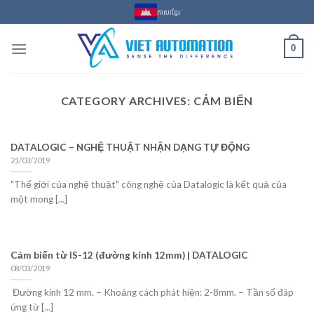
Skip
ភាសាខ្មែរ
to
content
0
CATEGORY ARCHIVES:
CẢM BIẾN
DATALOGIC – NGHỆ THUẬT NHẬN DẠNG TỰ ĐỘNG
21/03/2019
"Thế giới của nghệ thuật" công nghệ của Datalogic là kết quả của
một mong [...]
Cảm biến từ IS-12 (đường kính 12mm) | DATALOGIC
08/03/2019
Đường kính 12 mm. – Khoảng cách phát hiện: 2-8mm. – Tần số đáp
ứng từ [...]